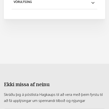
VÖRULÝSING
Garden Plum Ilmkertaglas með lloki.
Breidd: 10cm.
Hæð: 10cm.
Ilmur: Plum, lily, rose & musk.
Ekki missa af neinu
Skráðu þig á póstlista Hagkaups til að vera með þeim fyrstu til
að fá upplýsingar um spennandi tilboð og nýjungar