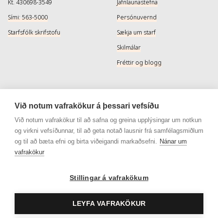
Kt. 430698-3549
Jafnlaunastefna
Sími: 563-5000
Persónuvernd
Starfsfólk skrifstofu
Sækja um starf
Skilmálar
Fréttir og blogg
Þjónusta
Samfélagsmiðlar
Við notum vafrakökur á þessari vefsíðu
Afhendingarmöguleikar
Instagram
Við notum vafrakökur til að safna og greina upplýsingar um notkun
og virkni vefsíðunnar, til að geta notað lausnir frá samfélagsmiðlum
Skilareglur
Instagram - Snyrtivara
og til að bæta efni og birta viðeigandi markaðsefni.
Nánar um
Algengar spurningar
Facebook
vafrakökur
Veisluréttir algengar spurningar
Facebook - Snyrtivara
Stillingar á vafrakökum
Viðskiptakort
Gjafakort
LEYFA VAFRAKÖKUR