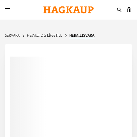
K
Opna aðalvalmynd
SÉRVARA
HEIMILI OG LÍFSSTÍLL
HEIMILISVARA
30%