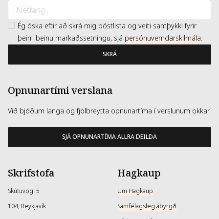
Ég óska eftir að skrá mig póstlista og veiti samþykki fyrir
þeirri beinu markaðssetningu, sjá
persónuverndarskilmála
.
SKRÁ
Opnunartími verslana
Við bjóðum langa og fjölbreytta opnunartíma í verslunum okkar
SJÁ OPNUNARTÍMA ALLRA DEILDA
Skrifstofa
Hagkaup
Skútuvogi 5
Um Hagkaup
104, Reykjavík
Samfélagsleg ábyrgð