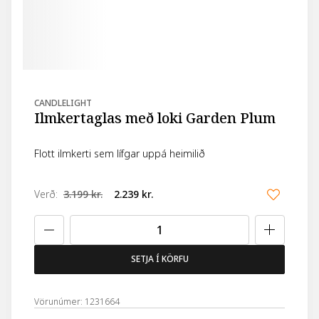
CANDLELIGHT
Ilmkertaglas með loki Garden Plum
Flott ilmkerti sem lífgar uppá heimilið
Verð
:
3.199 kr.
2.239 kr.
SETJA Í KÖRFU
Vörunúmer: 1231664