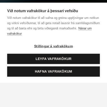
Við notum vafrakökur á þessari vefsíðu
Við notum vafrakökur til að safna og greina upplýsingar um notkun
og virkni vefsíðunnar, til að geta notað lausnir frá samfélagsmiðlum
og til að bæta efni og birta viðeigandi markaðsefni.
Nánar um
vafrakökur
Stillingar á vafrakökum
LEYFA VAFRAKÖKUR
HAFNA VAFRAKÖKUM
Ilmandi ferm­ing­ar­gjafir