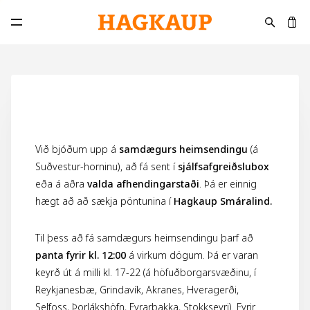
K
Opna aðalvalmynd
Við bjóðum upp á
samdægurs heimsendingu
(á
Suðvestur-horninu), að fá sent í
sjálfsafgreiðslubox
eða á aðra
valda afhendingarstaði
. Þá er einnig
hægt að að sækja pöntunina í
Hagkaup Smáralind.
Til þess að fá samdægurs heimsendingu þarf að
panta fyrir kl. 12:00
á virkum dögum. Þá er varan
keyrð út á milli kl. 17-22 (á höfuðborgarsvæðinu, í
Reykjanesbæ, Grindavík, Akranes, Hveragerði,
Selfoss, Þorlákshöfn, Eyrarbakka, Stokkseyri). Fyrir