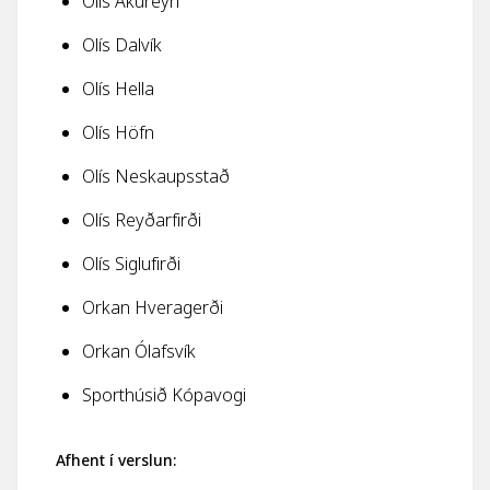
Olís Akureyri
Olís Dalvík
Olís Hella
Olís Höfn
Olís Neskaupsstað
Olís Reyðarfirði
Olís Siglufirði
Orkan Hveragerði
Orkan Ólafsvík
Sporthúsið Kópavogi
Afhent í verslun: