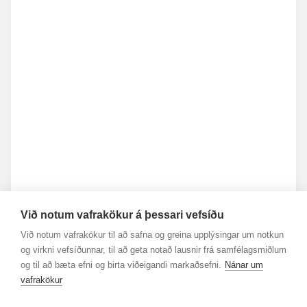
Við notum vafrakökur á þessari vefsíðu
Við notum vafrakökur til að safna og greina upplýsingar um notkun
og virkni vefsíðunnar, til að geta notað lausnir frá samfélagsmiðlum
og til að bæta efni og birta viðeigandi markaðsefni.
Nánar um
vafrakökur