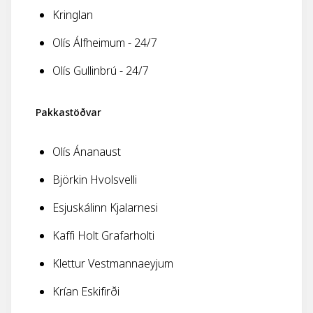
Kringlan
Olís Álfheimum - 24/7
Olís Gullinbrú - 24/7
Pakkastöðvar
Olís Ánanaust
Björkin Hvolsvelli
Esjuskálinn Kjalarnesi
Kaffi Holt Grafarholti
Klettur Vestmannaeyjum
Krían Eskifirði