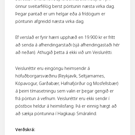
önnur sveitarfélög berst pöntunin næsta virka dag.
Þegar pantað er um helgar eða á frídögum er
pöntunin afgreidd næsta virka dag.
Ef verslað er fyrir hærri upphæð en 19.900 kr er frítt
að senda á afhendingarstaði
(sjá afhendingastaði hér
að neðan). Athugið þetta á ekki við um Veislurétti.
Veisluréttir eru eingöngu heimsendir á
höfuðborgarsvæðinu (Reykjavík, Seltjarnarnes,
Kópavogur, Garðabær, Hafnafjörður og Mosfellsbær)
á þeirri tímasetningu sem valin er þegar gengið er
frá pöntun á vefnum. Veisluréttir eru ekki sendir í
póstbox heldur á heimilisfang. Þá er einnig hægt að
að sækja pöntunina í Hagkaup Smáralind.
Verðskrá: