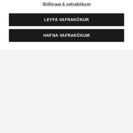
Stillingar á vafrakökum
LEYFA VAFRAKÖKUR
HAFNA VAFRAKÖKUM
Ekki missa af neinu
Skráðu þig á póstlista Hagkaups til að vera með þeim fyrstu til
að fá upplýsingar um spennandi tilboð og nýjungar
Ég óska eftir að skrá mig póstlista og veiti samþykki fyrir
þeirri beinu markaðssetningu, sjá
persónuverndarskilmála
.