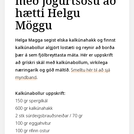
með jógúrtsósu að
hætti Helgu
Möggu
Helga Magga segist elska kalkúnahakk og finnst
kalkúnabollur algjört lostæti og reynir að borða
þær á sem fjölbreyttasta máta. Hér er uppskrift
að grískri skál með kalkúnabollum, virkilega
næringarík og góð máltíð.
Smelltu hér til að sjá
myndband
.
Kalkúnabollur uppskrift:
150 gr spergilkál
600 gr kalkúnahakk
2 stk súrdeigsbrauðsneiðar / 70 gr
100 gr eggjahvítur
100 gr rifinn ostur