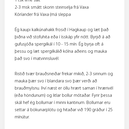
2-3 msk smátt skorin steinselja frá Vaxa
Kóríander frá Vaxa (má sleppa
Ég kaupi kalkúnahakk frosið í Hagkaup og læt það
þiðna við stofuhita eða í ísskáp yfir nótt. Byrjið á að
gufusjóða spergilkál í 10 - 15 mín. Ég byrja oft á
þessu og læt spergilkálið kólna aðeins og mauka
það svo í matvinnsluvél.
Ristið tvær brauðsneiðar frekar mikið, 2-3 sinnum og
mauka þær svo í blandara svo þær verði að
brauðmylsnu. Því næst er öllu hrært saman í hrærivél
(eða höndunum) og litlar bollur mótaðar. Fyrir þessa
skál hef ég bollurnar í minni kantinum. Bollurnar eru
settar á bökunarplötu og hitaðar við 190 gráður í 25
mínútur.