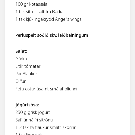
100 gr kotasæla
1 tsk sítrus salt frá Badia
1 tsk kjúklingakrydd Angel's wings
Perluspelt soðið skv. leiðbeiningum
Salat:
Gúrka
Litlir tómatar
Rauðlaukur
Ólífur
Feta ostur ásamt smá af olíunni
Jógúrtsósa:
250 g grísk jógúrt
Safi úr hálfri sítrónu
1-2 tsk hvítlaukur smátt skorinn
1 tsk lime salt