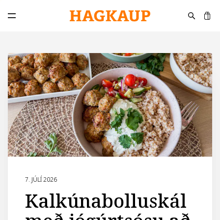
K
Opna aðalvalmynd
7. JÚLÍ 2026
Kalkúnabolluskál