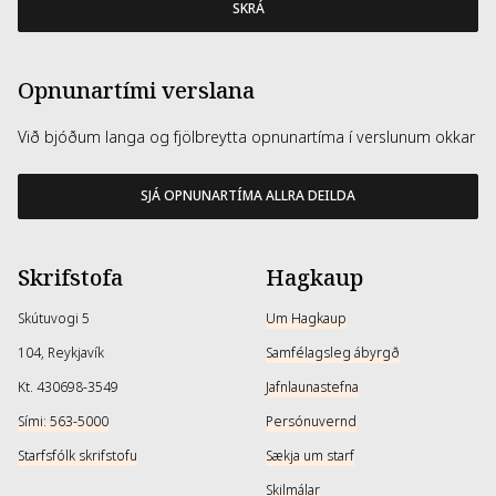
SKRÁ
Opnunartími verslana
Við bjóðum langa og fjölbreytta opnunartíma í verslunum okkar
SJÁ OPNUNARTÍMA ALLRA DEILDA
Skrifstofa
Hagkaup
Skútuvogi 5
Um Hagkaup
104, Reykjavík
Samfélagsleg ábyrgð
Kt. 430698-3549
Jafnlaunastefna
Sími: 563-5000
Persónuvernd
Starfsfólk skrifstofu
Sækja um starf
Skilmálar