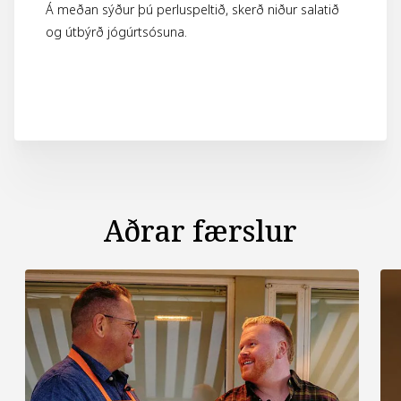
Á meðan sýður þú perluspeltið, skerð niður salatið
og útbýrð jógúrtsósuna.
Aðrar færslur