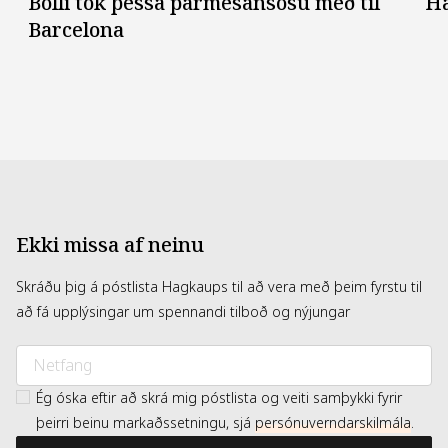
Bolli tók þessa parmes­ansósu með til
H
Barcelona
Ekki missa af neinu
Skráðu þig á póstlista Hagkaups til að vera með þeim fyrstu til
að fá upplýsingar um spennandi tilboð og nýjungar
Ég óska eftir að skrá mig póstlista og veiti samþykki fyrir
þeirri beinu markaðssetningu, sjá
persónuverndarskilmála
.