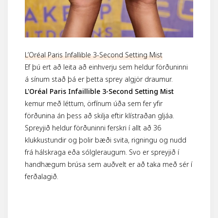
L’Oréal Paris Infallible 3-Second Setting Mist
Ef þú ert að leita að einhverju sem heldur förðuninni
á sínum stað þá er þetta sprey algjör draumur.
L'Oréal Paris Infaillible 3-Second Setting Mist
kemur með léttum, örfínum úða sem fer yfir
förðunina án þess að skilja eftir klístraðan gljáa.
Spreyjið heldur förðuninni ferskri í
allt að 36
klukkustundir og þolir bæði svita, rigningu og nudd
frá hálskraga eða sólgleraugum. Svo er spreyjið í
handhægum brúsa sem auðvelt er að taka með sér í
ferðalagið.