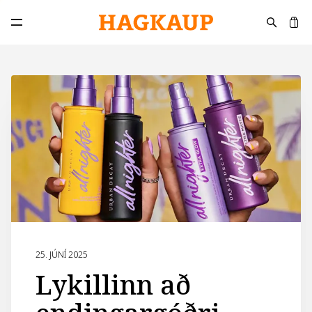
K
Opna aðalvalmynd
25. JÚNÍ 2025
Lykillinn að