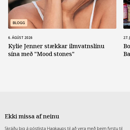
BLOGG
6. ÁGÚST 2026
27. 
Kylie Jenner stækkar ilmvatns­línu
Bo
sína með "Mood stones"
Ba
Ekki missa af neinu
Skráðu þig á póstlista Hagkaups til að vera með þeim fyrstu til