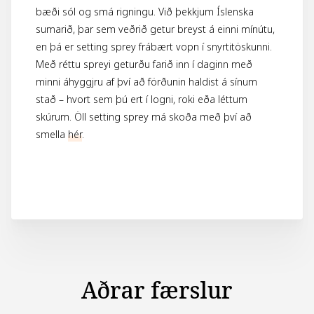
bæði sól og smá rigningu. Við þekkjum Íslenska
sumarið, þar sem veðrið getur breyst á einni mínútu,
en þá er setting sprey frábært vopn í snyrtitöskunni.
Með réttu spreyi geturðu farið inn í daginn með
minni áhyggjru af því að förðunin haldist á sínum
stað – hvort sem þú ert í logni, roki eða léttum
skúrum. Öll setting sprey má skoða með því að
smella
hér
.
Aðrar færslur