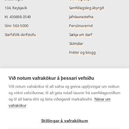
104, Reykjavík
Samfélagsleg ábyrgð
Kt. 430698-3549
Jafnlaunastefna
Sími: 563-5000
Persónuvernd
Starfsfólk skrifstofu
Sækja um starf
Skilmálar
Fréttir og blogg
Þjónusta
Samfélagsmiðlar
Við notum vafrakökur á þessari vefsíðu
Afhendingarmöguleikar
Instagram
Við notum vafrakökur til að safna og greina upplýsingar um notkun
og virkni vefsíðunnar, til að geta notað lausnir frá samfélagsmiðlum
Skilareglur
Instagram - Snyrtivara
og til að bæta efni og birta viðeigandi markaðsefni.
Nánar um
Algengar spurningar
Facebook
vafrakökur
Veisluréttir algengar spurningar
Facebook - Snyrtivara
Viðskiptakort
Stillingar á vafrakökum