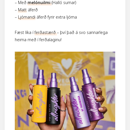
– Með
melónuilmi
(Halló sumar)
–
Matt
áferð
–
Ljómandi
áferð fyrir extra ljóma
Fæst líka í
ferðastærð
– því það á svo sannarlega
heima með í ferðalaginu!