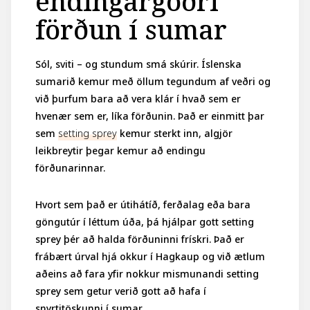
endingargóðri
förðun í sumar
Sól, sviti – og stundum smá skúrir. Íslenska
sumarið kemur með öllum tegundum af veðri og
við þurfum bara að vera klár í hvað sem er
hvenær sem er, líka förðunin. Það er einmitt þar
sem
setting sprey
kemur sterkt inn, algjör
leikbreytir þegar kemur að endingu
förðunarinnar.
Hvort sem það er útihátíð, ferðalag eða bara
göngutúr í léttum úða, þá hjálpar gott setting
sprey þér að halda förðuninni frískri. Það er
frábært úrval hjá okkur í Hagkaup og við ætlum
aðeins að fara yfir nokkur mismunandi setting
sprey sem getur verið gott að hafa í
snyrtitöskunni í sumar.