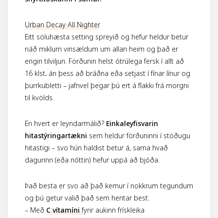
Urban Decay All Nighter
Eitt söluhæsta setting spreyið og hefur heldur betur
náð miklum vinsældum um allan heim og það er
engin tilviljun. Förðunin helst ótrúlega fersk í allt að
16 klst
.
án þess að bráðna eða setjast í fínar línur og
þurrkubletti – jafnvel þegar þú ert á flakki frá morgni
til kvölds.
En hvert er leyndarmálið?
Einkaleyfisvarin
hitastýringartækni
sem heldur förðuninni í stöðugu
hitastigi – svo hún haldist betur á, sama hvað
dagurinn (eða nóttin) hefur uppá að bjóða.
Það besta er svo að það kemur í nokkrum tegundum
og þú getur valið það sem hentar best:
– Með
C vítamíni
fyrir aukinn frískleika