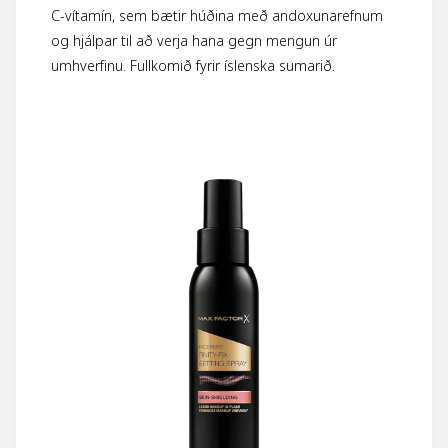
C-vítamín, sem bætir húðina með andoxunarefnum
og hjálpar til að verja hana gegn mengun úr
umhverfinu. Fullkomið fyrir íslenska sumarið.