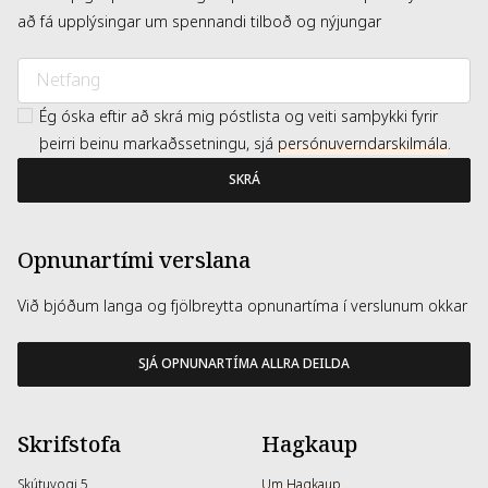
að fá upplýsingar um spennandi tilboð og nýjungar
Ég óska eftir að skrá mig póstlista og veiti samþykki fyrir
þeirri beinu markaðssetningu, sjá
persónuverndarskilmála
.
SKRÁ
Opnunartími verslana
Við bjóðum langa og fjölbreytta opnunartíma í verslunum okkar
SJÁ OPNUNARTÍMA ALLRA DEILDA
Skrifstofa
Hagkaup
Skútuvogi 5
Um Hagkaup