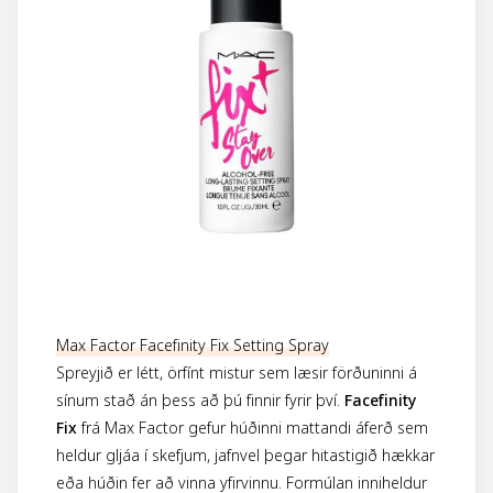
Max Factor Facefinity Fix Setting Spray
Spreyjið er létt, örfínt mistur sem læsir förðuninni á
sínum stað án þess að þú finnir fyrir því.
Facefinity
Fix
frá Max Factor gefur húðinni mattandi áferð sem
heldur gljáa í skefjum, jafnvel þegar hitastigið hækkar
eða húðin fer að vinna yfirvinnu. Formúlan inniheldur