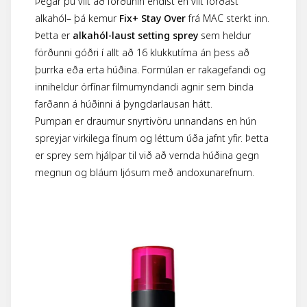
Þegar þú vilt að förðunin endist
en vilt forðast
alkahól
– þá kemur
Fix+ Stay Over
frá MAC sterkt inn.
Þetta er
alkahól-laust setting sprey
sem heldur
förðunni góðri í allt að 16 klukkutíma án þess að
þurrka eða erta húðina. Formúlan er rakagefandi og
inniheldur örfínar filmumyndandi agnir sem binda
farðann á húðinni á þyngdarlausan hátt.
Pumpan er draumur snyrtivöru unnandans en hún
spreyjar virkilega fínum og léttum úða jafnt yfir. Þetta
er sprey sem hjálpar til við að vernda húðina gegn
megnun og bláum ljósum með andoxunarefnum.