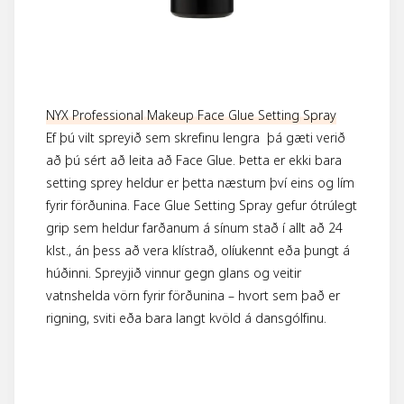
NYX Professional Makeup Face Glue Setting Spray
Ef þú vilt spreyið sem skrefinu lengra þá gæti verið
að þú sért að leita að Face Glue. Þetta er ekki bara
setting sprey heldur er þetta næstum því eins og lím
fyrir förðunina. Face Glue Setting Spray gefur ótrúlegt
grip sem heldur farðanum á sínum stað í allt að 24
klst., án þess að vera klístrað, olíukennt eða þungt á
húðinni. Spreyjið vinnur gegn glans og veitir
vatnshelda vörn fyrir förðunina – hvort sem það er
rigning, sviti eða bara langt kvöld á dansgólfinu.