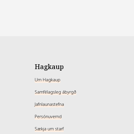
Hagkaup
Um Hagkaup
Samfélagsleg ábyrgð
Jafnlaunastefna
Persónuvernd
Sækja um starf