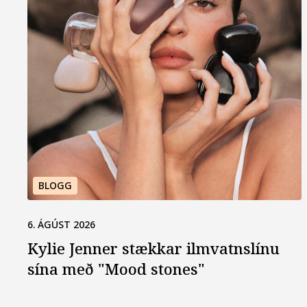
BLOGG
6. ÁGÚST 2026
Kylie Jenner stækkar ilmvatns­línu
sína með "Mood stones"