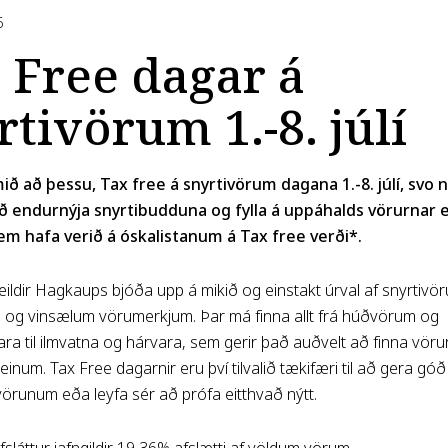
6
 Free dagar á
rtivörum 1.-8. júlí
ð að þessu, Tax free á snyrtivörum dagana 1.-8. júlí, svo n
 að endurnýja snyrtibudduna og fylla á uppáhalds vörurnar 
em hafa verið á óskalistanum á Tax free verði*.
eildir Hagkaups bjóða upp á mikið og einstakt úrval af snyrtivö
m og vinsælum vörumerkjum. Þar má finna allt frá húðvörum og
ra til ilmvatna og hárvara, sem gerir það auðvelt að finna vör
inum. Tax Free dagarnir eru því tilvalið tækifæri til að gera gó
örunum eða leyfa sér að prófa eitthvað nýtt.