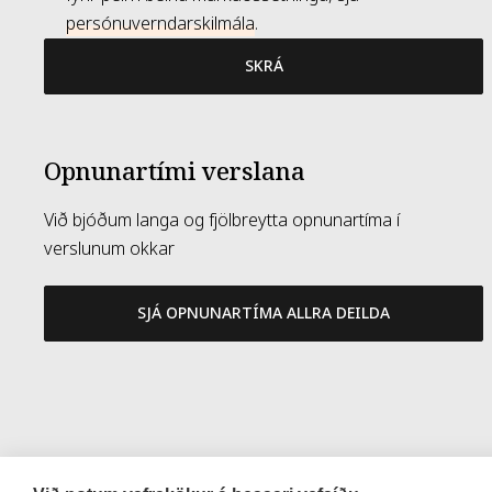
persónuverndarskilmála
.
SKRÁ
Opnunartími verslana
Við bjóðum langa og fjölbreytta opnunartíma í
verslunum okkar
SJÁ OPNUNARTÍMA ALLRA DEILDA