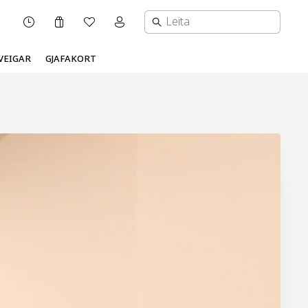
Karfa
Óskalisti
Mínar síður valmynd
OPNUNARTÍMI
VEIGAR
GJAFAKORT