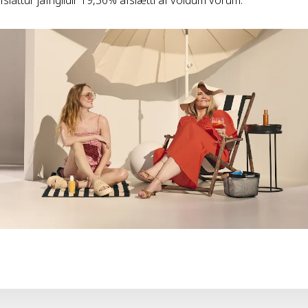
sláttur jafngildir 19,36% afslætti af völdum vörum.