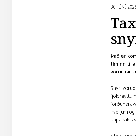
30. JÚNÍ 202
Tax
sny
Það er komi
tíminn til
vörurnar s
Snyrtivörud
fjölbreyttu
förðunarava
hverjum og e
uppáhalds v