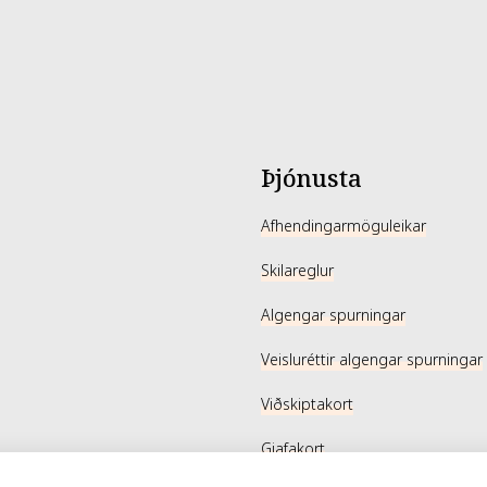
Þjónusta
Afhendingarmöguleikar
Skilareglur
Algengar spurningar
Veisluréttir algengar spurningar
Viðskiptakort
Gjafakort