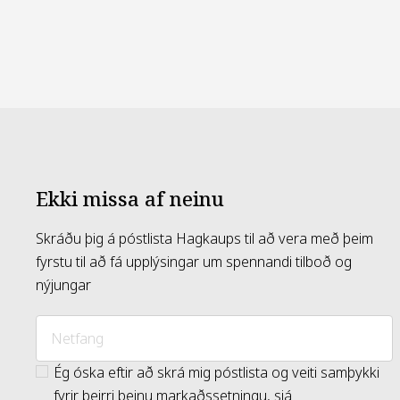
Ekki missa af neinu
Skráðu þig á póstlista Hagkaups til að vera með þeim
fyrstu til að fá upplýsingar um spennandi tilboð og
nýjungar
Ég óska eftir að skrá mig póstlista og veiti samþykki
fyrir þeirri beinu markaðssetningu, sjá