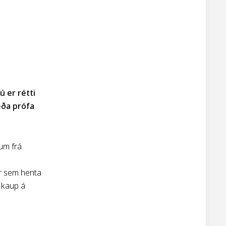
ú er rétti
eða prófa
rum frá
ur sem henta
ð kaup á