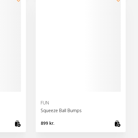
FUN
Squeeze Ball Bumps
899 kr.
Skoða vöru
Bæta 