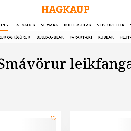
FÖNG
FATNAÐUR
SÉRVARA
BUILD-A-BEAR
VEISLURÉTTIR
UR OG FÍGÚRUR
BUILD-A-BEAR
FARARTÆKI
KUBBAR
HLUT
Smávörur leik­fang