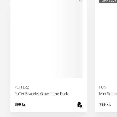
UPPSELT
PUFFERZ
FUN
Puffer Bracelet Glow in the Dark
Mini Squee
399 kr.
799 kr.
Bæta við kör