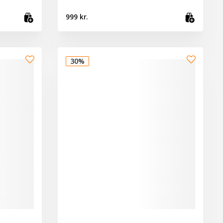
999 kr.
Skoða vöru
Bæta 
30%