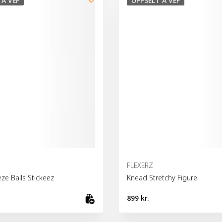
 Á VEF
UPPSELT Á VEF
FLEXERZ
ze Balls Stickeez
Knead Stretchy Figure
899 kr.
fu
Skoða vöru