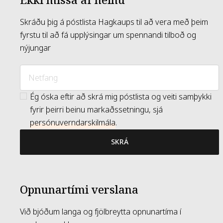
Ekki missa af neinu
Skráðu þig á póstlista Hagkaups til að vera með þeim
fyrstu til að fá upplýsingar um spennandi tilboð og
nýjungar
Ég óska eftir að skrá mig póstlista og veiti samþykki
fyrir þeirri beinu markaðssetningu, sjá
persónuverndarskilmála
.
SKRÁ
Opnunartími verslana
Við bjóðum langa og fjölbreytta opnunartíma í