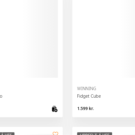
WINNING
ro
Fidget Cube
1.599 kr.
fu
Bæta við körfu