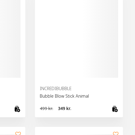
INCREDIBUBBLE
Bubble Blow Stick Animal
499 kr.
349 kr.
Bæta við körfu
Skoða