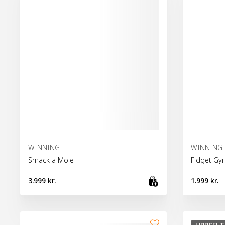
WINNING
WINNING
Smack a Mole
Fidget Gy
3.999 kr.
1.999 kr.
Bæta við kör