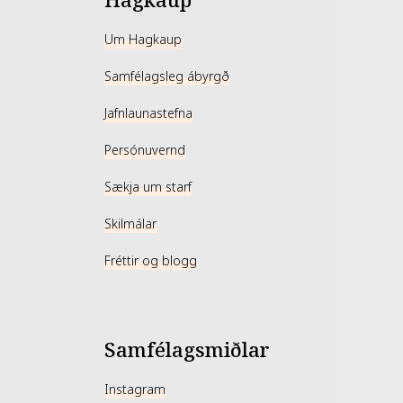
Hagkaup
Um Hagkaup
Samfélagsleg ábyrgð
Jafnlaunastefna
Persónuvernd
Sækja um starf
Skilmálar
Fréttir og blogg
Samfélagsmiðlar
Instagram