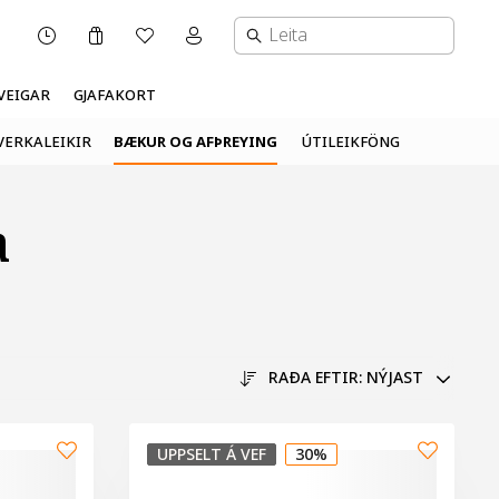
Karfa
Óskalisti
Mínar síður valmynd
OPNUNARTÍMI
VEIGAR
GJAFAKORT
VERKALEIKIR
BÆKUR OG AFÞREYING
ÚTILEIKFÖNG
a
RAÐA EFTIR:
NÝJAST
UPPSELT Á VEF
30%