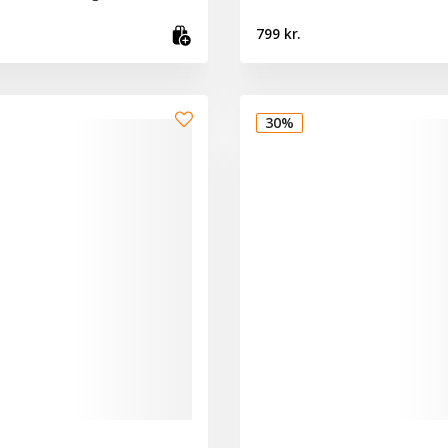
799 kr.
Bæta við körfu
30%