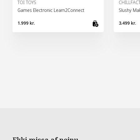
TOI TOYS
CHILLFAC
Games Electronic Learn2Connect
Slushy Mak
1.999 kr.
3.499 kr.
Bæta við kör