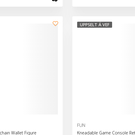
fu
Bæta við körfu
UPPSELT Á VEF
FUN
chain Wallet Figure
Kneadable Game Console Re