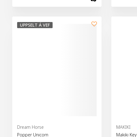
Bæta við kör
UPPSELT Á VEF
Dream Horse
MAKIKI
Popper Unicorn
Makiki Key