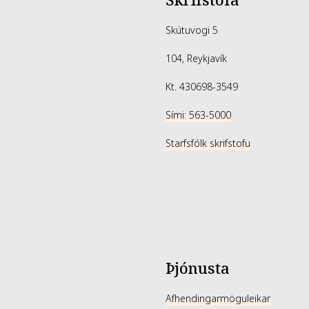
Skrifstofa
Skútuvogi 5
104, Reykjavík
Kt. 430698-3549
Sími: 563-5000
Starfsfólk skrifstofu
Þjónusta
Afhendingarmöguleikar