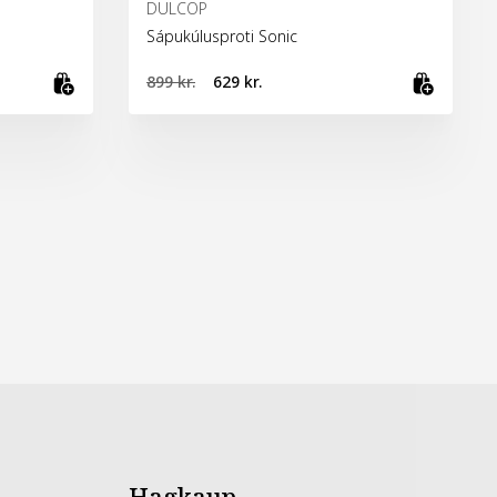
DULCOP
Sápukúlusproti Sonic
899 kr.
629 kr.
Bæta við körfu
Bæta 