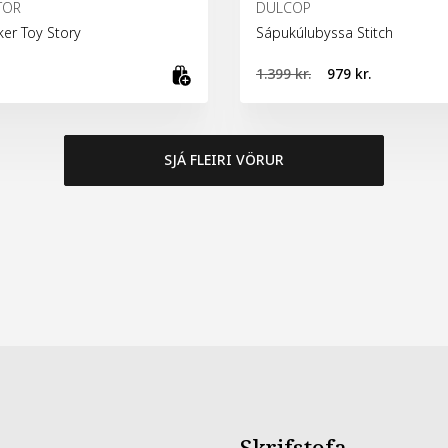
TOR
DULCOP
er Toy Story
Sápukúlubyssa Stitch
1.399 kr.
979 kr.
fu
Bæta við körfu
SJÁ FLEIRI VÖRUR