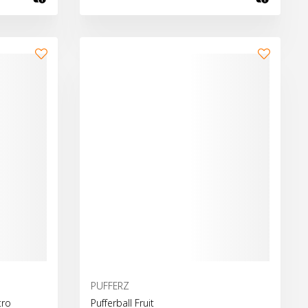
Bæta við körfu
Bæta 
PUFFERZ
tro
Pufferball Fruit