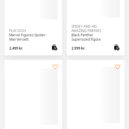
SPIDEY AND HIS
PLAY-DOH
AMAZING FRIENDS
Marvel Figures Spider-
Black Panther
Man leirsett
Supersized fígúra
2.499 kr.
2.999 kr.
Bæta við körfu
Bæt