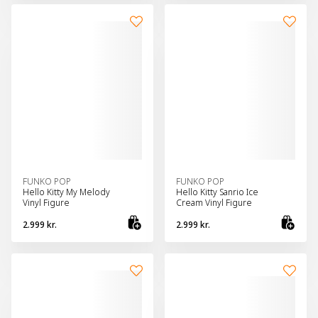
FUNKO POP
FUNKO POP
Hello Kitty My Melody
Hello Kitty Sanrio Ice
Vinyl Figure
Cream Vinyl Figure
2.999 kr.
2.999 kr.
Bæta við körfu
Bæt