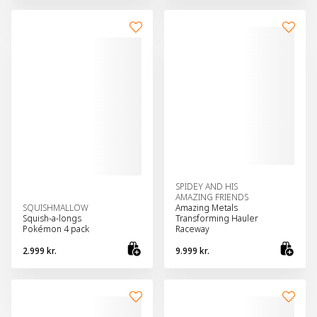
SPIDEY AND HIS
AMAZING FRIENDS
SQUISHMALLOW
Amazing Metals
Squish-a-longs
Transforming Hauler
Pokémon 4 pack
Raceway
2.999 kr.
9.999 kr.
Bæta við körfu
Bæt