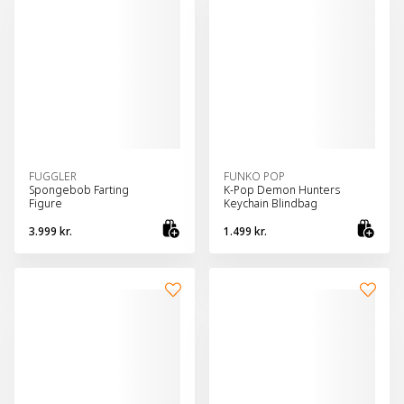
FUGGLER
FUNKO POP
Spongebob Farting
K-Pop Demon Hunters
Figure
Keychain Blindbag
3.999 kr.
1.499 kr.
Bæta við körfu
Bæt