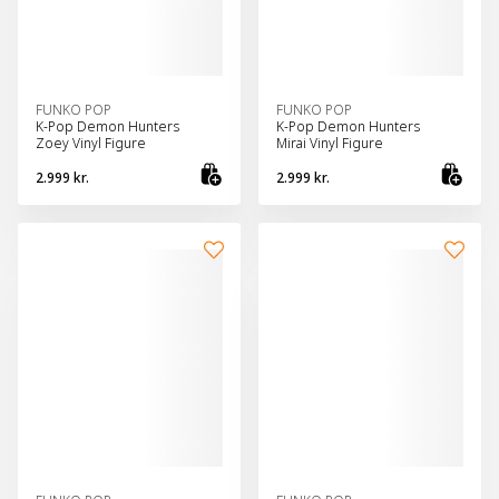
FUNKO POP
FUNKO POP
K-Pop Demon Hunters
K-Pop Demon Hunters
Zoey Vinyl Figure
Mirai Vinyl Figure
2.999 kr.
2.999 kr.
Bæta við körfu
Bæt