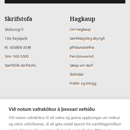
Skrifstofa
Hagkaup
Skútuvogi 5
Um Hagkaup
104, Reykjavík
Samfélagsleg ábyrgð
Kt. 430698-3549
Jafnlaunastefna
Sími: 563-5000
Persónuvernd
Starfsfólk skrifstofu
Sækja um starf
Skilmálar
Fréttir og blogg
Þjónusta
Samfélagsmiðlar
Við notum vafrakökur á þessari vefsíðu
Afhendingarmöguleikar
Instagram
Við notum vafrakökur til að safna og greina upplýsingar um notkun
og virkni vefsíðunnar, til að geta notað lausnir frá samfélagsmiðlum
Skilareglur
Instagram - Snyrtivara