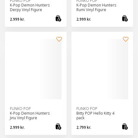
FUNKO POP
FUNKO POP
K-Pop Demon Hunters
K-Pop Demon Hunters
Derpy Vinyl Figure
Rumi Vinyl Figure
2.999 kr.
2.999 kr.
Bæta við körfu
Bæt
FUNKO POP
FUNKO POP
K-Pop Demon Hunters
Bitty POP Hello Kitty 4
Jinu Vinyl Figure
pack
2.999 kr.
2.799 kr.
Bæta við körfu
Bæt