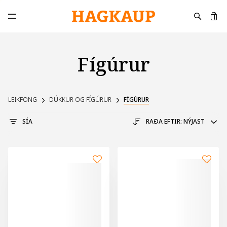
K
Opna aðalvalmynd
Fígúrur
LEIKFÖNG
DÚKKUR OG FÍGÚRUR
FÍGÚRUR
SÍA
RAÐA EFTIR:
NÝJAST