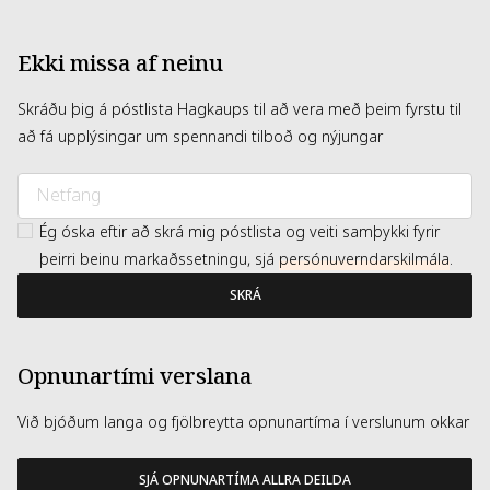
Ekki missa af neinu
Skráðu þig á póstlista Hagkaups til að vera með þeim fyrstu til
að fá upplýsingar um spennandi tilboð og nýjungar
Ég óska eftir að skrá mig póstlista og veiti samþykki fyrir
þeirri beinu markaðssetningu, sjá
persónuverndarskilmála
.
SKRÁ
Opnunartími verslana
Við bjóðum langa og fjölbreytta opnunartíma í verslunum okkar
SJÁ OPNUNARTÍMA ALLRA DEILDA