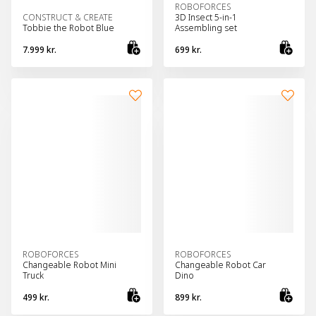
ROBOFORCES
CONSTRUCT & CREATE
3D Insect 5-in-1
Tobbie the Robot Blue
Assembling set
7.999 kr.
699 kr.
Bæta við körfu
Bæt
ROBOFORCES
ROBOFORCES
Changeable Robot Mini
Changeable Robot Car
Truck
Dino
499 kr.
899 kr.
Bæta við körfu
Bæt