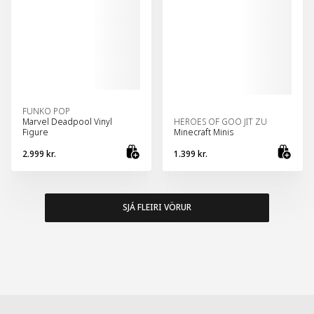
FUNKO POP
Marvel Deadpool Vinyl
HEROES OF GOO JIT ZU
Figure
Minecraft Minis
2.999 kr.
1.399 kr.
Bæta við körfu
Bæt
SJÁ FLEIRI VÖRUR