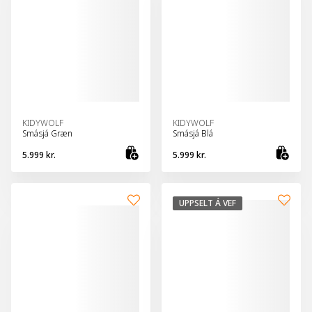
KIDYWOLF
KIDYWOLF
Smásjá Græn
Smásjá Blá
5.999 kr.
5.999 kr.
Bæta við körfu
Bæt
UPPSELT Á VEF