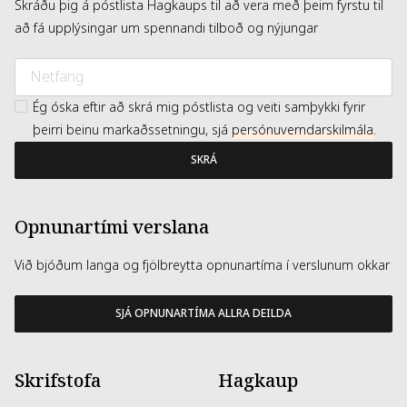
Skráðu þig á póstlista Hagkaups til að vera með þeim fyrstu til
að fá upplýsingar um spennandi tilboð og nýjungar
Ég óska eftir að skrá mig póstlista og veiti samþykki fyrir
þeirri beinu markaðssetningu, sjá
persónuverndarskilmála
.
SKRÁ
Opnunartími verslana
Við bjóðum langa og fjölbreytta opnunartíma í verslunum okkar
SJÁ OPNUNARTÍMA ALLRA DEILDA
Skrifstofa
Hagkaup