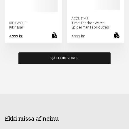
ACCUTIME
KIDYWOLF
Time Teacher Watch
Kíkir Blár
Spiderman Fabric Strap
4.999 kr.
4.999 kr.
Bæta við körfu
Sko
SJÁ FLEIRI VÖRUR
Ekki missa af neinu