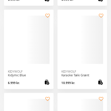
Bæta við körfu
Bæt
KIDYWOLF
KIDYWOLF
Kidymic Blue
Karaoke Tæki Grænt
6.999 kr.
10.999 kr.
Bæta við körfu
Bæt