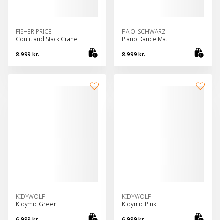
FISHER PRICE
F.A.O. SCHWARZ
Count and Stack Crane
Piano Dance Mat
8.999 kr.
8.999 kr.
Bæta við körfu
Bæt
KIDYWOLF
KIDYWOLF
Kidymic Green
Kidymic Pink
6.999 kr.
6.999 kr.