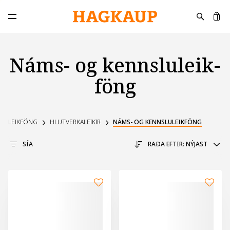
K
Opna aðalvalmynd
Náms- og kennslu­leik­
föng
LEIKFÖNG
HLUTVERKALEIKIR
NÁMS- OG KENNSLULEIKFÖNG
SÍA
RAÐA EFTIR:
NÝJAST