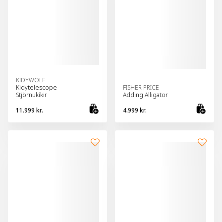
KIDYWOLF
Kidytelescope
FISHER PRICE
Stjörnukíkir
Adding Alligator
11.999 kr.
4.999 kr.
Bæta við körfu
Bæt