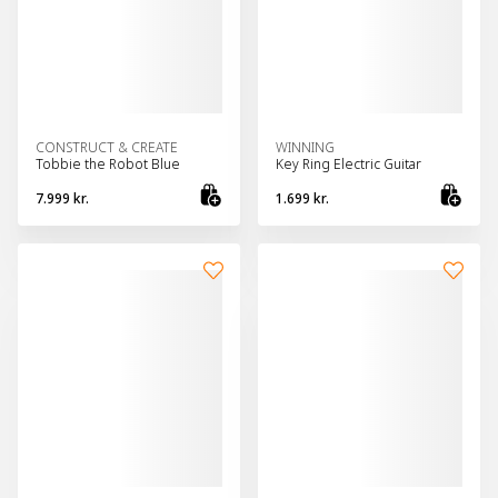
CONSTRUCT & CREATE
WINNING
Tobbie the Robot Blue
Key Ring Electric Guitar
7.999 kr.
1.699 kr.
Bæta við körfu
Bæt