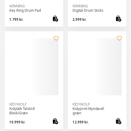
WINNING
WINNING
Key Ring Drum Pad
Digital Drum Sticks
1.799 kr.
2.999 kr.
Bæta við körfu
Bæt
KIDYWOLF
KIDYWOLF
Kidytalk Talstöð
Kidyprint Myndavél
Bleik/Græn
græn
10.999 kr.
12.999 kr.
Bæta við körfu
Bæt