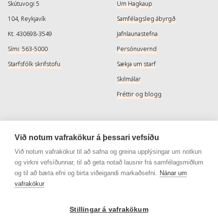
Skútuvogi 5
Um Hagkaup
104, Reykjavík
Samfélagsleg ábyrgð
Kt. 430698-3549
Jafnlaunastefna
Sími: 563-5000
Persónuvernd
Starfsfólk skrifstofu
Sækja um starf
Skilmálar
Fréttir og blogg
Þjónusta
Samfélagsmiðlar
Við notum vafrakökur á þessari vefsíðu
Afhendingarmöguleikar
Instagram
Við notum vafrakökur til að safna og greina upplýsingar um notkun
og virkni vefsíðunnar, til að geta notað lausnir frá samfélagsmiðlum
Skilareglur
Instagram - Snyrtivara
og til að bæta efni og birta viðeigandi markaðsefni.
Nánar um
Algengar spurningar
Facebook
vafrakökur
Veisluréttir algengar spurningar
Facebook - Snyrtivara
Viðskiptakort
Stillingar á vafrakökum