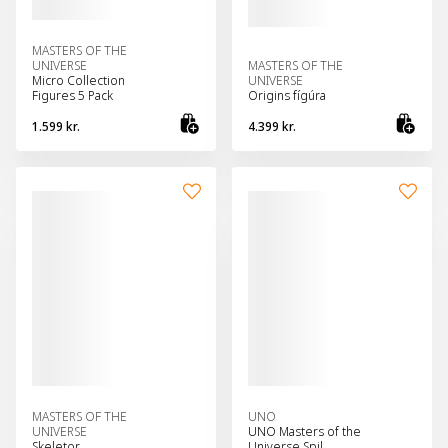
MASTERS OF THE
UNIVERSE
MASTERS OF THE
Micro Collection
UNIVERSE
Figures 5 Pack
Origins fígúra
1.599 kr.
4.399 kr.
Bæta við körfu
Bæt
MASTERS OF THE
UNO
UNIVERSE
UNO Masters of the
Skeletor
Universe Spil