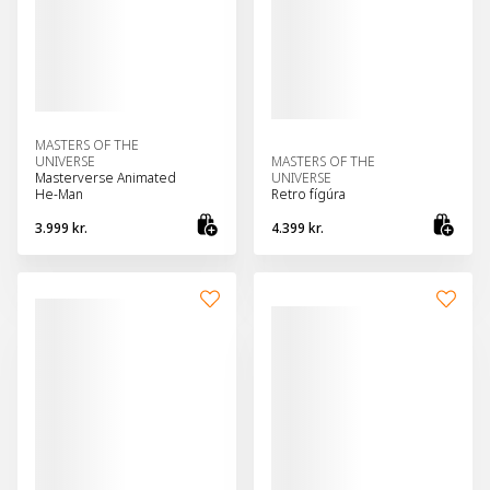
MASTERS OF THE
UNIVERSE
MASTERS OF THE
Masterverse Animated
UNIVERSE
He-Man
Retro fígúra
3.999 kr.
4.399 kr.
Bæta við körfu
Bæt