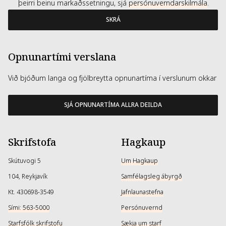
þeirri beinu markaðssetningu, sjá
persónuverndarskilmála
.
SKRÁ
Opnunartími verslana
Við bjóðum langa og fjölbreytta opnunartíma í verslunum okkar
SJÁ OPNUNARTÍMA ALLRA DEILDA
Skrifstofa
Hagkaup
Skútuvogi 5
Um Hagkaup
104, Reykjavík
Samfélagsleg ábyrgð
Kt. 430698-3549
Jafnlaunastefna
Sími: 563-5000
Persónuvernd
Starfsfólk skrifstofu
Sækja um starf