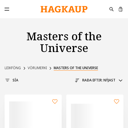
K
Opna aðalvalmynd
Masters of the
Universe
LEIKFÖNG
VÖRUMERKI
MASTERS OF THE UNIVERSE
SÍA
RAÐA EFTIR:
NÝJAST