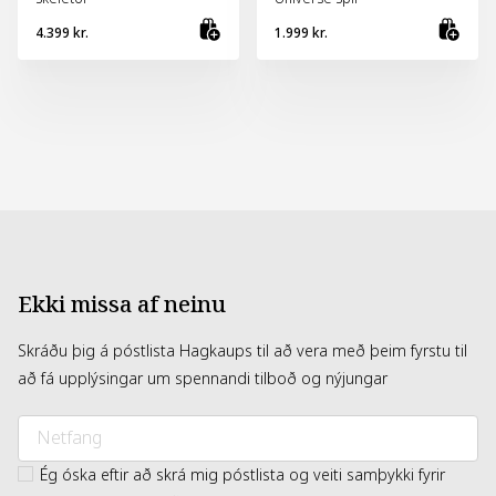
4.399 kr.
1.999 kr.
Bæta við körfu
Bæt
Ekki missa af neinu
Skráðu þig á póstlista Hagkaups til að vera með þeim fyrstu til
að fá upplýsingar um spennandi tilboð og nýjungar
Ég óska eftir að skrá mig póstlista og veiti samþykki fyrir