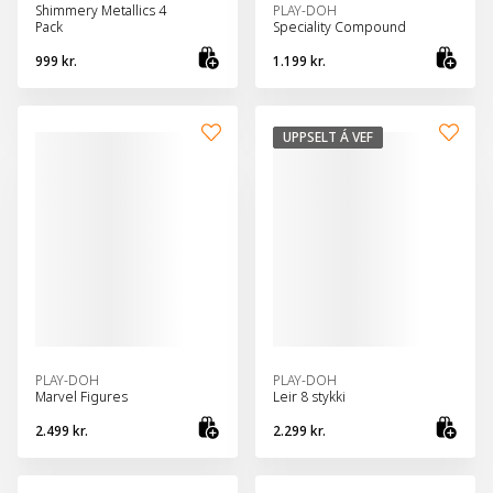
Shimmery Metallics 4
PLAY-DOH
Pack
Speciality Compound
999 kr.
1.199 kr.
Bæta við körfu
Bæt
UPPSELT Á VEF
PLAY-DOH
PLAY-DOH
Marvel Figures
Leir 8 stykki
2.499 kr.
2.299 kr.
Bæta við körfu
Sko