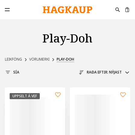
K
Opna aðalvalmynd
Play-Doh
LEIKFÖNG
VÖRUMERKI
PLAY-DOH
SÍA
RAÐA EFTIR:
NÝJAST
UPPSELT Á VEF