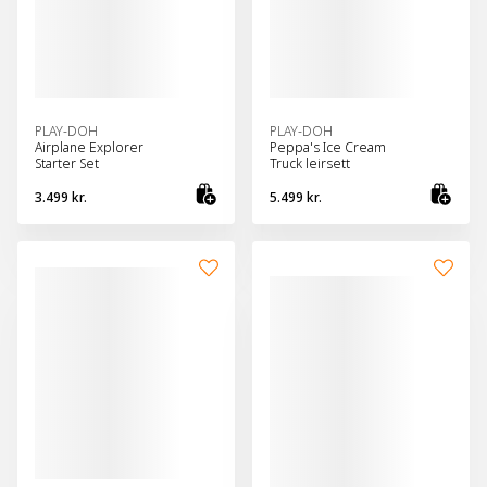
PLAY-DOH
PLAY-DOH
Airplane Explorer
Peppa's Ice Cream
Starter Set
Truck leirsett
3.499 kr.
5.499 kr.
Bæta við körfu
Bæt