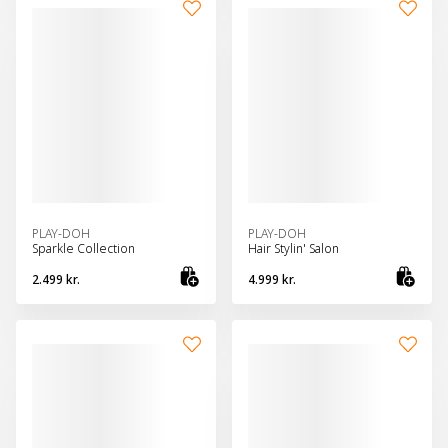
PLAY-DOH
PLAY-DOH
Sparkle Collection
Hair Stylin' Salon
2.499 kr.
4.999 kr.
Bæta við körfu
Bæt