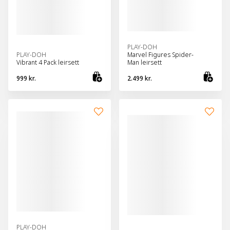
PLAY-DOH
PLAY-DOH
Marvel Figures Spider-
Vibrant 4 Pack leirsett
Man leirsett
999 kr.
2.499 kr.
Skoða vöru
Bæt
PLAY-DOH