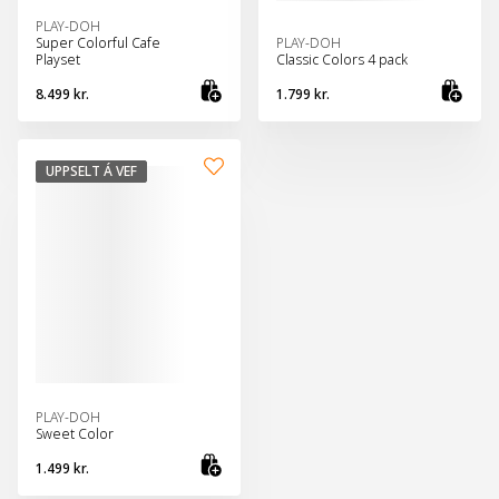
PLAY-DOH
Super Colorful Cafe
PLAY-DOH
Playset
Classic Colors 4 pack
8.499 kr.
1.799 kr.
Bæta við körfu
Bæt
UPPSELT Á VEF
PLAY-DOH
Sweet Color
1.499 kr.
Skoða vöru