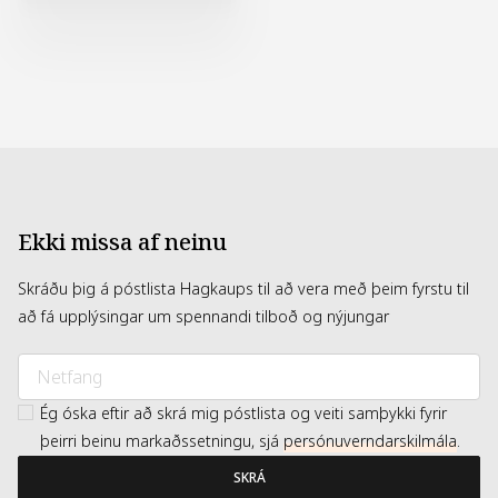
Ekki missa af neinu
Skráðu þig á póstlista Hagkaups til að vera með þeim fyrstu til
að fá upplýsingar um spennandi tilboð og nýjungar
Ég óska eftir að skrá mig póstlista og veiti samþykki fyrir
þeirri beinu markaðssetningu, sjá
persónuverndarskilmála
.
SKRÁ