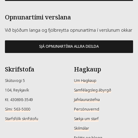
Opnunartími verslana
Við bjóðum langa og fjölbreytta opnunartíma í verslunum okkar
SJÁ OPNUNARTÍMA ALLRA DEILDA
Skrifstofa
Hagkaup
Skútuvogi 5
Um Hagkaup
104, Reykjavík
Samfélagsleg ábyrgð
Kt. 430698-3549
Jafnlaunastefna
Sími: 563-5000
Persónuvernd
Starfsfólk skrifstofu
Sækja um starf
Skilmálar