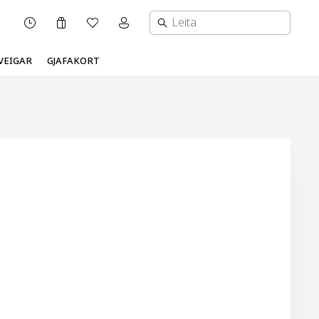
Karfa
Óskalisti
Mínar síður valmynd
OPNUNARTÍMI
VEIGAR
GJAFAKORT