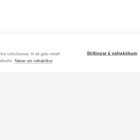
Stillingar á vafrakökum
kni vefsíðunnar, til að geta notað
aðsefni.
Nánar um vafrakökur