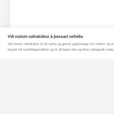
Við notum vafrakökur á þessari vefsíðu
Við notum vafrakökur til að safna og greina upplýsingar um notkun og vir
lausnir frá samfélagsmiðlum og til að bæta efni og birta viðeigandi mark