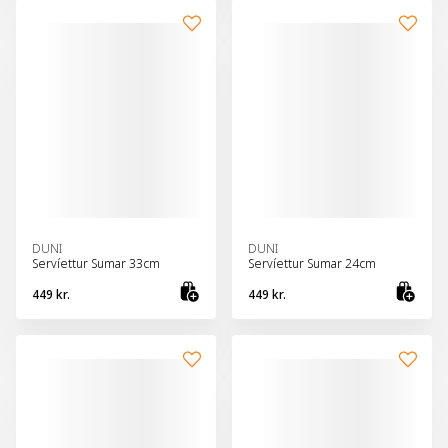
DUNI
DUNI
Servíettur Sumar 33cm
Servíettur Sumar 24cm
449 kr.
449 kr.
Bæta við körfu
Bæt