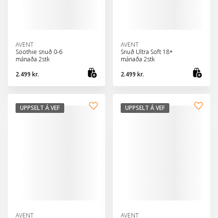
AVENT
AVENT
Soothie snuð 0-6
Snuð Ultra Soft 18+
mánaða 2stk
mánaða 2stk
2.499 kr.
2.499 kr.
Skoða vöru
Sko
UPPSELT Á VEF
UPPSELT Á VEF
AVENT
AVENT