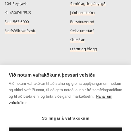
104, Reykjavík
Samfélagsleg ábyrgð
Kt. 430698-3549
Jafnlaunastefna
Sími: 563-5000
Persónuvernd
Starfsfólk skrifstofu
Sækja um starf
Skilmálar
Fréttir og blogg
Þjónusta
Samfélagsmiðlar
Við notum vafrakökur á þessari vefsíðu
Afhendingarmöguleikar
Instagram
Við notum vafrakökur til að safna og greina upplýsingar um notkun
og virkni vefsíðunnar, til að geta notað lausnir frá samfélagsmiðlum
Skilareglur
Instagram - Snyrtivara
og til að bæta efni og birta viðeigandi markaðsefni.
Nánar um
Algengar spurningar
Facebook
vafrakökur
Veisluréttir algengar spurningar
Facebook - Snyrtivara
Viðskiptakort
Stillingar á vafrakökum
Gjafakort