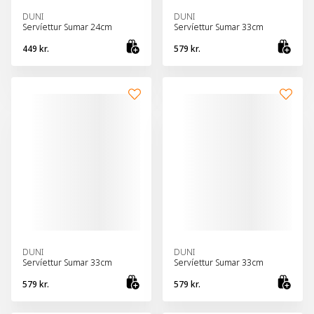
DUNI
DUNI
Servíettur Sumar 24cm
Servíettur Sumar 33cm
449 kr.
579 kr.
Bæta við körfu
Bæt
DUNI
DUNI
Servíettur Sumar 33cm
Servíettur Sumar 33cm
579 kr.
579 kr.
Bæta við körfu
Bæt