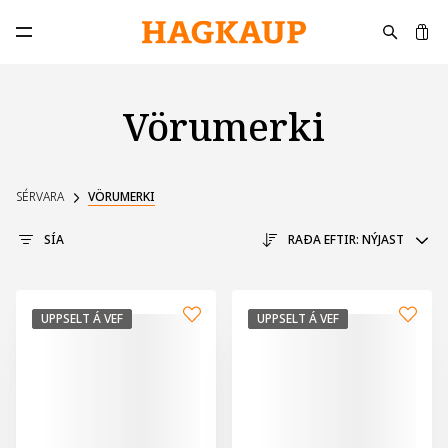
K
Opna aðalvalmynd
Vörumerki
SÉRVARA
VÖRUMERKI
SÍA
RAÐA EFTIR:
NÝJAST
UPPSELT Á VEF
UPPSELT Á VEF