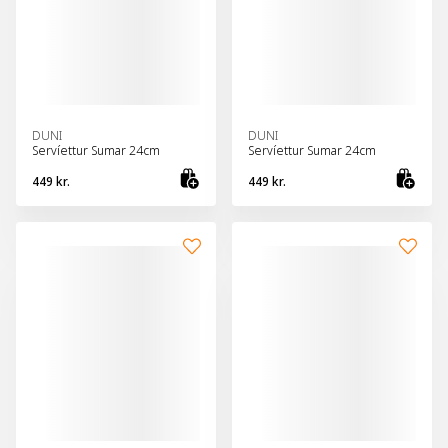
DUNI
DUNI
Servíettur Sumar 24cm
Servíettur Sumar 24cm
449 kr.
449 kr.
Bæta við körfu
Bæt