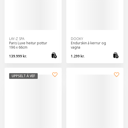
LAY-Z SPA
DOOKY
Paris Luxe heitur pottur
Endurskin á kerrur og
196 x 66cm
vagna
139.999 kr.
1.299 kr.
Bæta við körfu
Sko
UPPSELT Á VEF