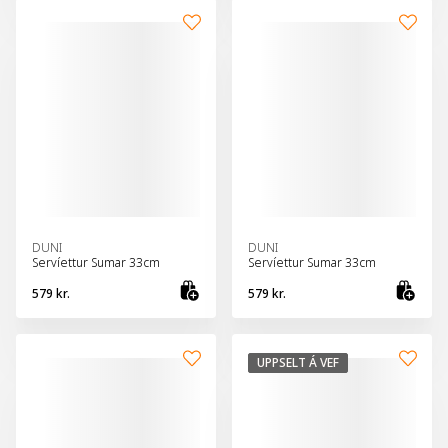
DUNI
DUNI
Servíettur Sumar 33cm
Servíettur Sumar 33cm
579 kr.
579 kr.
Bæta við körfu
Bæt
UPPSELT Á VEF