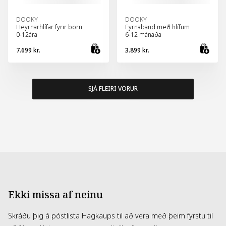
DOOKY
DOOKY
Heyrnarhlífar fyrir börn
Eyrnaband með hlífum
0-12ára
6-12 mánaða
7.699 kr.
3.899 kr.
Skoða vöru
Bæt
SJÁ FLEIRI VÖRUR
Ekki missa af neinu
Skráðu þig á póstlista Hagkaups til að vera með þeim fyrstu til