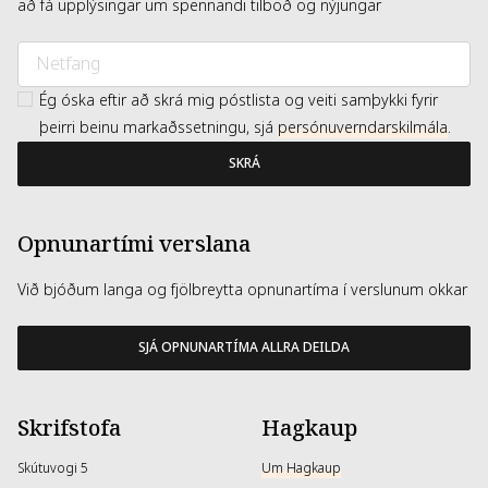
að fá upplýsingar um spennandi tilboð og nýjungar
Ég óska eftir að skrá mig póstlista og veiti samþykki fyrir
þeirri beinu markaðssetningu, sjá
persónuverndarskilmála
.
SKRÁ
Opnunartími verslana
Við bjóðum langa og fjölbreytta opnunartíma í verslunum okkar
SJÁ OPNUNARTÍMA ALLRA DEILDA
Skrifstofa
Hagkaup
Skútuvogi 5
Um Hagkaup