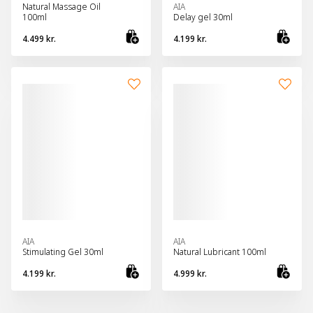
Natural Massage Oil
AIA
100ml
Delay gel 30ml
4.499 kr.
4.199 kr.
Bæta við körfu
Bæt
AIA
AIA
Stimulating Gel 30ml
Natural Lubricant 100ml
4.199 kr.
4.999 kr.
Bæta við körfu
Bæt