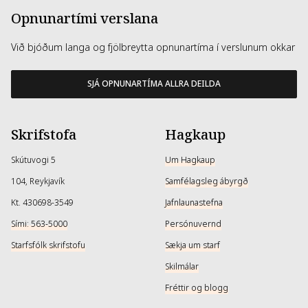
Opnunartími verslana
Við bjóðum langa og fjölbreytta opnunartíma í verslunum okkar
SJÁ OPNUNARTÍMA ALLRA DEILDA
Skrifstofa
Hagkaup
Skútuvogi 5
Um Hagkaup
104, Reykjavík
Samfélagsleg ábyrgð
Kt. 430698-3549
Jafnlaunastefna
Sími: 563-5000
Persónuvernd
Starfsfólk skrifstofu
Sækja um starf
Skilmálar
Fréttir og blogg