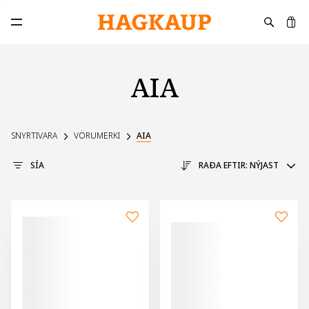
K
Opna aðalvalmynd
AIA
SNYRTIVARA
VÖRUMERKI
AIA
SÍA
RAÐA EFTIR:
NÝJAST