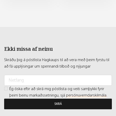
Ekki missa af neinu
Skráðu þig á póstlista Hagkaups til að vera með þeim fyrstu til
að fá upplýsingar um spennandi tilboð og nýjungar
Ég óska eftir að skrá mig póstlista og veiti samþykki fyrir
þeirri beinu markaðssetningu, sjá
persónuverndarskilmála
.
SKRÁ