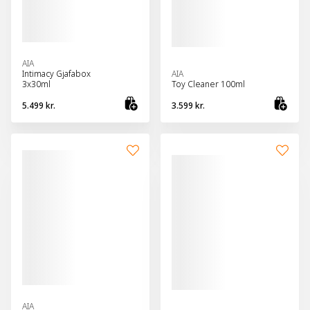
AIA
Intimacy Gjafabox
AIA
3x30ml
Toy Cleaner 100ml
5.499 kr.
3.599 kr.
Bæta við körfu
Bæt
AIA