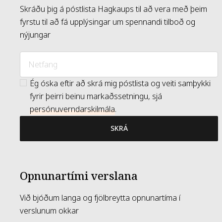
Skráðu þig á póstlista Hagkaups til að vera með þeim
fyrstu til að fá upplýsingar um spennandi tilboð og
nýjungar
Ég óska eftir að skrá mig póstlista og veiti samþykki
fyrir þeirri beinu markaðssetningu, sjá
persónuverndarskilmála
.
SKRÁ
Opnunartími verslana
Við bjóðum langa og fjölbreytta opnunartíma í
verslunum okkar