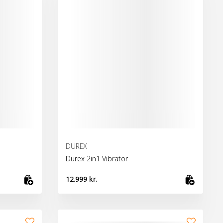
DUREX
Durex 2in1 Vibrator
12.999 kr.
Bæta við körfu
Bæta 