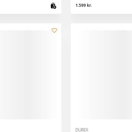
1.599 kr.
fu
Skoða vöru
DUREX