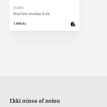
DUREX
Real Feel smokkar 8 stk
1.999 kr.
Bæta við kör
Ekki missa af neinu