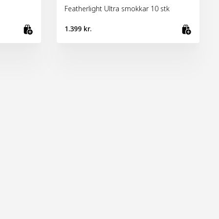
Featherlight Ultra smokkar 10 stk
1.399 kr.
Bæta við körfu
Bæta 