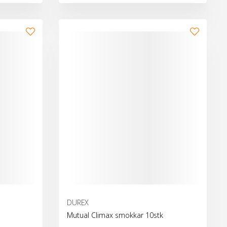
Bæta við körfu
Bæta 
DUREX
Mutual Climax smokkar 10stk