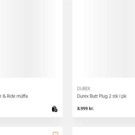
DUREX
e & Ride múffa
Durex Butt Plug 2 stk í pk
8.999 kr.
fu
Bæta við körfu