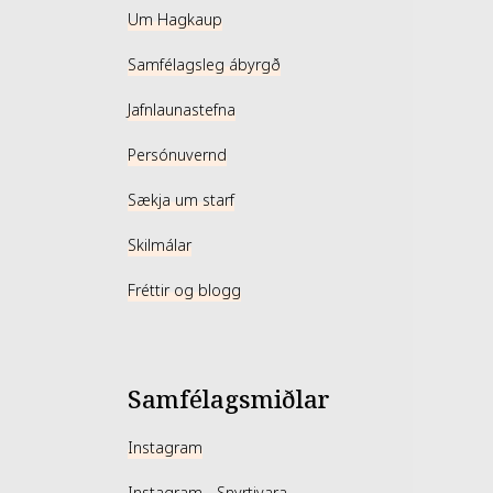
Um Hagkaup
Samfélagsleg ábyrgð
Jafnlaunastefna
Persónuvernd
Sækja um starf
Skilmálar
Fréttir og blogg
Samfélagsmiðlar
Instagram