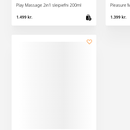
Play Massage 2in1 sleipiefni 200ml
Pleasure 
1.499 kr.
1.399 kr.
Bæta við kör