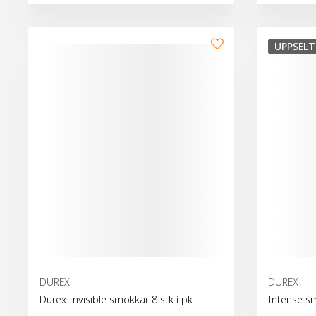
Bæta við kör
UPPSELT
DUREX
DUREX
Durex Invisible smokkar 8 stk í pk
Intense s