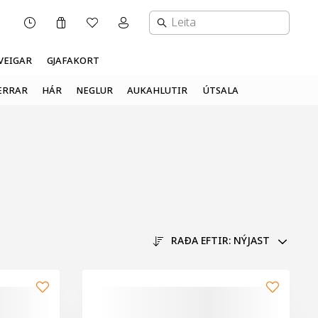
Karfa
Óskalisti
Mínar síður valmynd
OPNUNARTÍMI
VEIGAR
GJAFAKORT
ERRAR
HÁR
NEGLUR
AUKAHLUTIR
ÚTSALA
RAÐA EFTIR:
NÝJAST