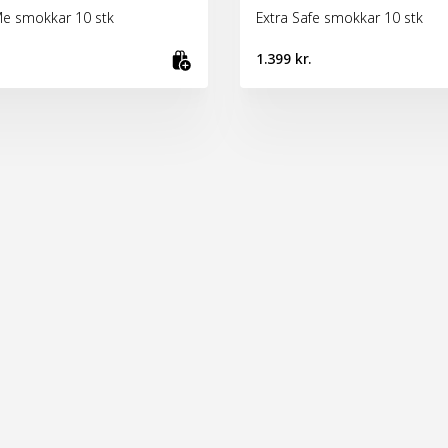
Me smokkar 10 stk
Extra Safe smokkar 10 stk
1.399 kr.
fu
Bæta við körfu