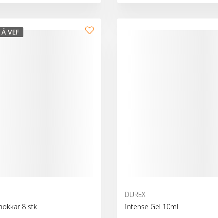
fu
Bæta við körfu
 Á VEF
DUREX
mokkar 8 stk
Intense Gel 10ml