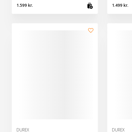
1.599 kr.
1.499 kr.
Bæta við kör
DUREX
DUREX