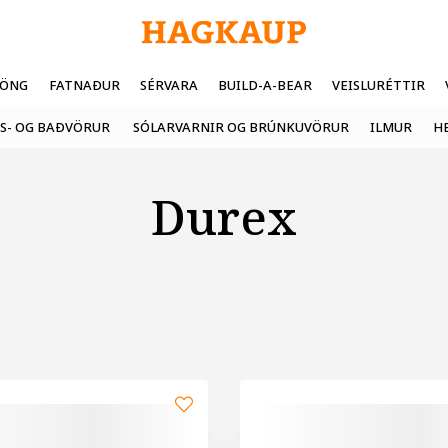
FÖNG
FATNAÐUR
SÉRVARA
BUILD-A-BEAR
VEISLURÉTTIR
S- OG BAÐVÖRUR
SÓLARVARNIR OG BRÚNKUVÖRUR
ILMUR
H
Durex