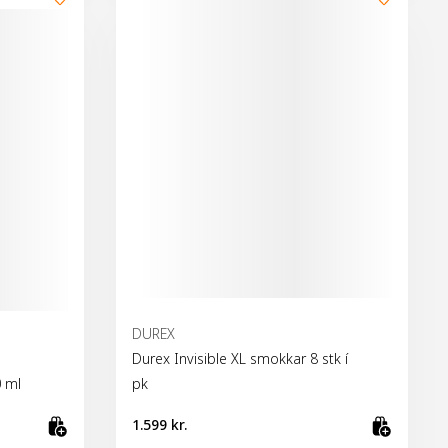
DUREX
Durex Invisible XL smokkar 8 stk í
0 ml
pk
1.599 kr.