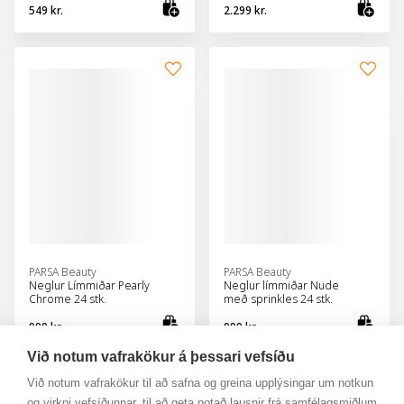
549 kr.
2.299 kr.
Bæta við körfu
Bæt
PARSA Beauty
PARSA Beauty
Neglur Límmiðar Pearly
Neglur límmiðar Nude
Chrome 24 stk.
með sprinkles 24 stk.
999 kr.
999 kr.
Bæta við körfu
Bæt
Við notum vafrakökur á þessari vefsíðu
Við notum vafrakökur til að safna og greina upplýsingar um notkun
og virkni vefsíðunnar, til að geta notað lausnir frá samfélagsmiðlum