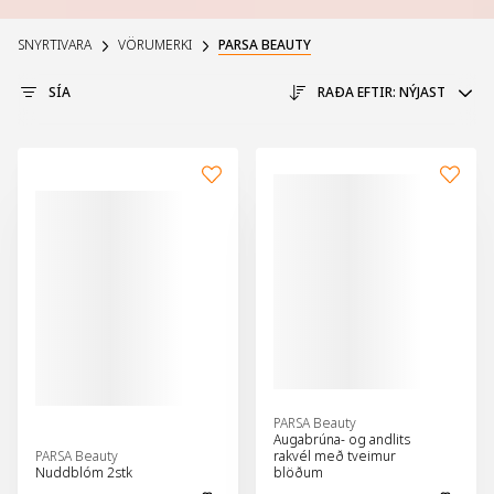
SNYRTIVARA
VÖRUMERKI
PARSA BEAUTY
SÍA
RAÐA EFTIR:
NÝJAST
PARSA Beauty
Augabrúna- og andlits
PARSA Beauty
rakvél með tveimur
Nuddblóm 2stk
blöðum