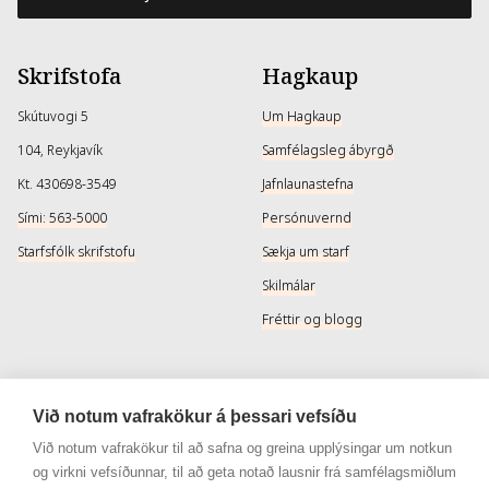
Skrifstofa
Hagkaup
Skútuvogi 5
Um Hagkaup
104, Reykjavík
Samfélagsleg ábyrgð
Kt. 430698-3549
Jafnlaunastefna
Sími: 563-5000
Persónuvernd
Starfsfólk skrifstofu
Sækja um starf
Skilmálar
Fréttir og blogg
Þjónusta
Samfélagsmiðlar
Við notum vafrakökur á þessari vefsíðu
Afhendingarmöguleikar
Instagram
Við notum vafrakökur til að safna og greina upplýsingar um notkun
og virkni vefsíðunnar, til að geta notað lausnir frá samfélagsmiðlum
Skilareglur
Instagram - Snyrtivara