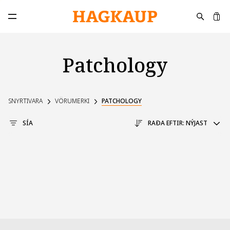
K
Opna aðalvalmynd
Patchology
SNYRTIVARA
VÖRUMERKI
PATCHOLOGY
SÍA
RAÐA EFTIR:
NÝJAST