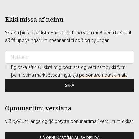
Ekki missa af neinu
Skráðu þig á póstlista Hagkaups til að vera með þeim fyrstu til
að fá upplýsingar um spennandi tilboð og nýjungar
Ég óska eftir að skrá mig póstlista og veiti samþykki fyrir
þeirri beinu markaðssetningu, sjá
persónuverndarskilmála
.
SKRÁ
Opnunartími verslana
Við bjóðum langa og fjölbreytta opnunartíma í verslunum okkar
SJÁ OPNUNARTÍMA ALLRA DEILDA