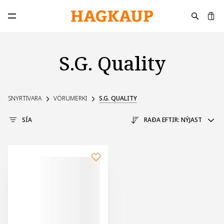
K
Opna aðalvalmynd
S.G. Quality
SNYRTIVARA
VÖRUMERKI
S.G. QUALITY
SÍA
RAÐA EFTIR:
NÝJAST