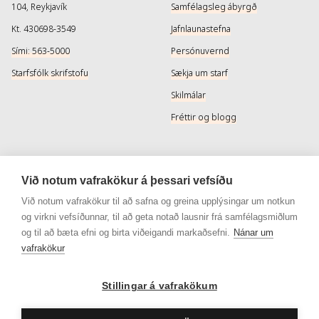
104, Reykjavík
Samfélagsleg ábyrgð
Kt. 430698-3549
Jafnlaunastefna
Sími: 563-5000
Persónuvernd
Starfsfólk skrifstofu
Sækja um starf
Skilmálar
Fréttir og blogg
Þjónusta
Samfélagsmiðlar
Við notum vafrakökur á þessari vefsíðu
Afhendingarmöguleikar
Instagram
Við notum vafrakökur til að safna og greina upplýsingar um notkun
og virkni vefsíðunnar, til að geta notað lausnir frá samfélagsmiðlum
Skilareglur
Instagram - Snyrtivara
og til að bæta efni og birta viðeigandi markaðsefni.
Nánar um
Algengar spurningar
Facebook
vafrakökur
Veisluréttir algengar spurningar
Facebook - Snyrtivara
Viðskiptakort
Stillingar á vafrakökum
Gjafakort