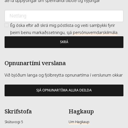
að fá upplýsingar um spennandi tilboð og nýjungar
Ég óska eftir að skrá mig póstlista og veiti samþykki fyrir
þeirri beinu markaðssetningu, sjá
persónuverndarskilmála
.
SKRÁ
Opnunartími verslana
Við bjóðum langa og fjölbreytta opnunartíma í verslunum okkar
SJÁ OPNUNARTÍMA ALLRA DEILDA
Skrifstofa
Hagkaup
Skútuvogi 5
Um Hagkaup