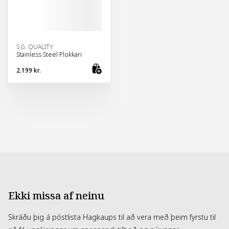
S.G. QUALITY
Stainless Steel Plokkari
2.199 kr.
Bæta við körfu
Ekki missa af neinu
Skráðu þig á póstlista Hagkaups til að vera með þeim fyrstu til