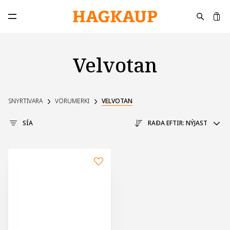
K
Opna aðalvalmynd
Velvotan
SNYRTIVARA
VÖRUMERKI
VELVOTAN
SÍA
RAÐA EFTIR:
NÝJAST