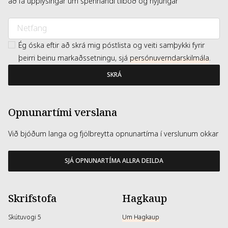
að fá upplýsingar um spennandi tilboð og nýjungar
Ég óska eftir að skrá mig póstlista og veiti samþykki fyrir
þeirri beinu markaðssetningu, sjá
persónuverndarskilmála
.
SKRÁ
Opnunartími verslana
Við bjóðum langa og fjölbreytta opnunartíma í verslunum okkar
SJÁ OPNUNARTÍMA ALLRA DEILDA
Skrifstofa
Hagkaup
Skútuvogi 5
Um Hagkaup