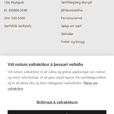
104, Reykjavík
Samfélagsleg ábyrgð
Kt. 430698-3549
Jafnlaunastefna
Sími: 563-5000
Persónuvernd
Starfsfólk skrifstofu
Sækja um starf
Skilmálar
Fréttir og blogg
Þjónusta
Samfélagsmiðlar
Við notum vafrakökur á þessari vefsíðu
Afhendingarmöguleikar
Instagram
Við notum vafrakökur til að safna og greina upplýsingar um notkun
og virkni vefsíðunnar, til að geta notað lausnir frá samfélagsmiðlum
Skilareglur
Instagram - Snyrtivara
og til að bæta efni og birta viðeigandi markaðsefni.
Nánar um
Algengar spurningar
Facebook
vafrakökur
Veisluréttir algengar spurningar
Facebook - Snyrtivara
Viðskiptakort
Stillingar á vafrakökum
Gjafakort