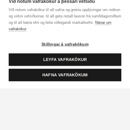
Vinsælar vörur frá
Við notum vafrakökur á þessari vefsíðu
Við notum vafrakökur til að safna og greina upplýsingar um notkun
Carolina Herrera
og virkni vefsíðunnar, til að geta notað lausnir frá samfélagsmiðlum
og til að bæta efni og birta viðeigandi markaðsefni.
Nánar um
vafrakökur
Stillingar á vafrakökum
LEYFA VAFRAKÖKUR
HAFNA VAFRAKÖKUM
CAROLINA HERRERA
CAROLINA HERRERA
Good Girl Blush Eau de
Good Girl Jasmine
Parfum 50ml
Absolute Eau de Parfum
19.999 kr.
20.899 kr.
Bæta við körfu
Bæt