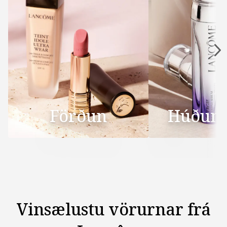
Förðun
Húðum­
Vinsæl­ustu vörurnar frá