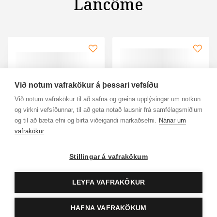
Lancôme
Við notum vafrakökur á þessari vefsíðu
Við notum vafrakökur til að safna og greina upplýsingar um notkun
og virkni vefsíðunnar, til að geta notað lausnir frá samfélagsmiðlum
og til að bæta efni og birta viðeigandi markaðsefni.
Nánar um
vafrakökur
LANCOME
Stillingar á vafrakökum
LANCOME
Bi-Facil Eye Make-Up
Hypnôse Mascara
Remover 125ml
Frá
0 kr.
5.999 kr.
LEYFA VAFRAKÖKUR
Skoða vöru
Bæt
HAFNA VAFRAKÖKUM