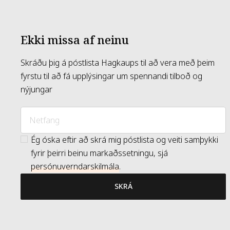
Ekki missa af neinu
Skráðu þig á póstlista Hagkaups til að vera með þeim
fyrstu til að fá upplýsingar um spennandi tilboð og
nýjungar
Ég óska eftir að skrá mig póstlista og veiti samþykki
fyrir þeirri beinu markaðssetningu, sjá
persónuverndarskilmála
.
SKRÁ