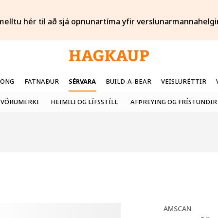
melltu hér til að sjá opnunartíma yfir verslunarmannahelgi
FÖNG
FATNAÐUR
SÉRVARA
BUILD-A-BEAR
VEISLURÉTTIR
VÖRUMERKI
HEIMILI OG LÍFSSTÍLL
AFÞREYING OG FRÍSTUNDIR
AMSCAN