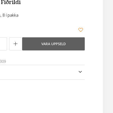
Fiðrildi
s, 8 í pakka
VARA UPPSELD
2309
appa og er 250ml