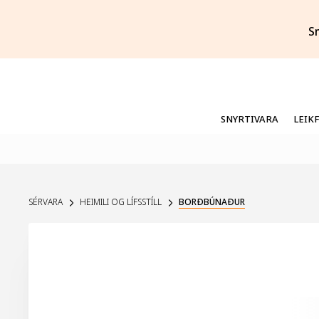
S
SNYRTIVARA
LEIK
SÉRVARA
HEIMILI OG LÍFSSTÍLL
BORÐBÚNAÐUR
UPPSELT Á VEF