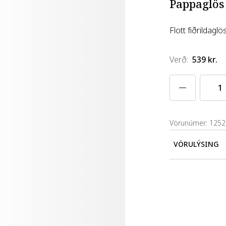
Pappaglös 
Flott fiðrildaglö
Verð
:
539 kr.
Vörunúmer: 125
VÖRULÝSING
Varan er úr p