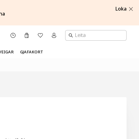
Loka
na
Karfa
Óskalisti
Mínar síður valmynd
OPNUNARTÍMI
VEIGAR
GJAFAKORT