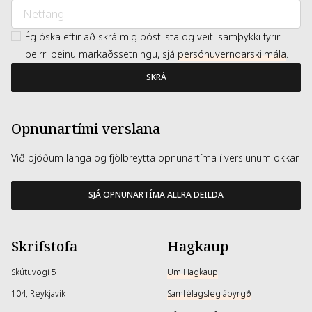
Ég óska eftir að skrá mig póstlista og veiti samþykki fyrir
þeirri beinu markaðssetningu, sjá
persónuverndarskilmála
.
SKRÁ
Opnunartími verslana
Við bjóðum langa og fjölbreytta opnunartíma í verslunum okkar
SJÁ OPNUNARTÍMA ALLRA DEILDA
Skrifstofa
Hagkaup
Skútuvogi 5
Um Hagkaup
104, Reykjavík
Samfélagsleg ábyrgð