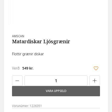
AMSCAN
Matardiskar Ljósgrænir
Flottir grænir diskar
Verð
:
549 kr.
VARA UPPSELD
Vörunúmer: 1226351