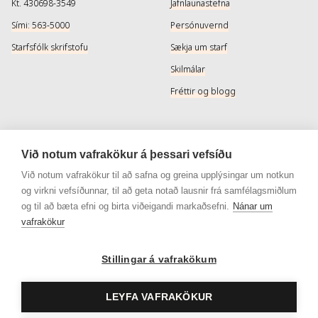
Kt. 430698-3549
Jafnlaunastefna
Sími: 563-5000
Persónuvernd
Starfsfólk skrifstofu
Sækja um starf
Skilmálar
Fréttir og blogg
Þjónusta
Samfélagsmiðlar
Við notum vafrakökur á þessari vefsíðu
Afhendingarmöguleikar
Instagram
Við notum vafrakökur til að safna og greina upplýsingar um notkun
og virkni vefsíðunnar, til að geta notað lausnir frá samfélagsmiðlum
Skilareglur
Instagram - Snyrtivara
og til að bæta efni og birta viðeigandi markaðsefni.
Nánar um
Algengar spurningar
Facebook
vafrakökur
Veisluréttir algengar spurningar
Facebook - Snyrtivara
Stillingar á vafrakökum
Viðskiptakort
Gjafakort
LEYFA VAFRAKÖKUR