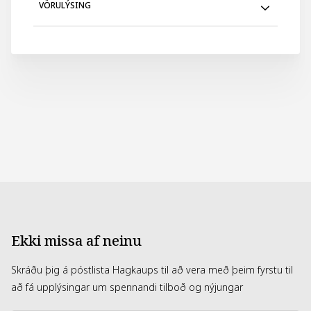
VÖRULÝSING
Varan er úr pappa og er 23cm að stærð
Ekki missa af neinu
Skráðu þig á póstlista Hagkaups til að vera með þeim fyrstu til
að fá upplýsingar um spennandi tilboð og nýjungar