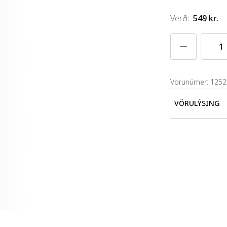
Verð
:
549 kr.
Vörunúmer: 125
VÖRULÝSING
Varan er úr p