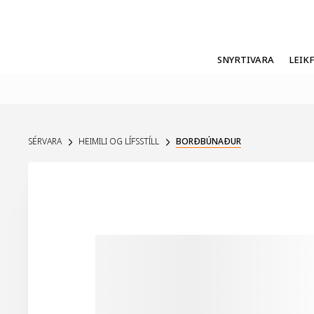
SNYRTIVARA
LEIK
SÉRVARA
HEIMILI OG LÍFSSTÍLL
BORÐBÚNAÐUR
UPPSELT Á VEF