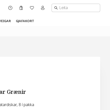
Karfa
Óskalisti
Mínar síður valmynd
OPNUNARTÍMI
VEIGAR
GJAFAKORT
ar Grænir
atardiskar, 8 í pakka