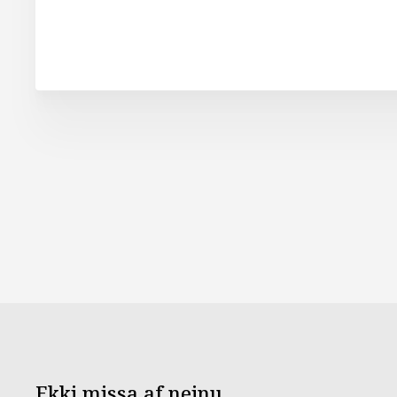
Ekki missa af neinu