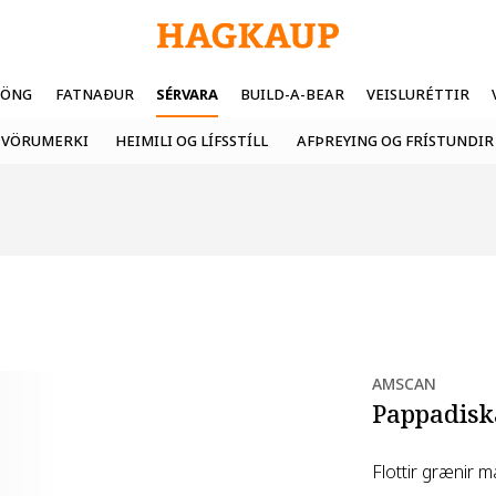
FÖNG
FATNAÐUR
SÉRVARA
BUILD-A-BEAR
VEISLURÉTTIR
VÖRUMERKI
HEIMILI OG LÍFSSTÍLL
AFÞREYING OG FRÍSTUNDIR
AMSCAN
Pappadisk
Flottir grænir m