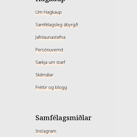
Um Hagkaup
Samfélagsleg ábyrgð
Jafnlaunastefna
Persónuvernd
Sækja um starf
Skilmálar
Fréttir og blogg
Samfélagsmiðlar
Instagram