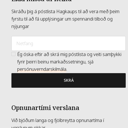
Skráðu þig á póstlista Hagkaups til að vera með þeim
fyrstu til að fá upplýsingar um spennandi tilboð og
nýjungar
Ég óska eftir að skrá mig póstlista og veiti samþykki
fyrir þeirri beinu markaðssetningu, sjá
persónuverndarskilmála
.
SKRÁ
Opnunartími verslana
Við bjóðum langa og fjölbreytta opnunartíma í
verslunum okkar