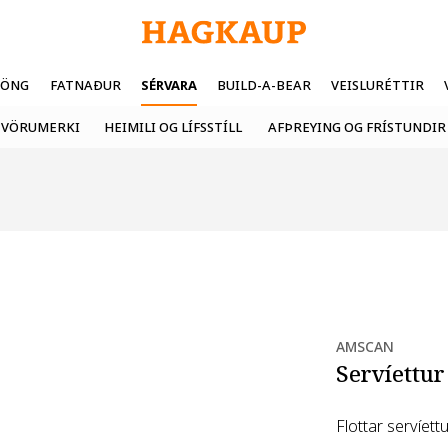
FÖNG
FATNAÐUR
SÉRVARA
BUILD-A-BEAR
VEISLURÉTTIR
VÖRUMERKI
HEIMILI OG LÍFSSTÍLL
AFÞREYING OG FRÍSTUNDIR
AMSCAN
Servíettur
Flottar servíet