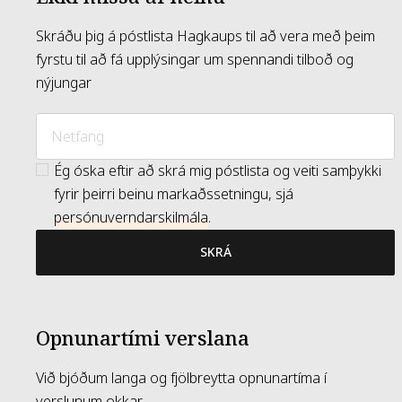
Skráðu þig á póstlista Hagkaups til að vera með þeim
fyrstu til að fá upplýsingar um spennandi tilboð og
nýjungar
Ég óska eftir að skrá mig póstlista og veiti samþykki
fyrir þeirri beinu markaðssetningu, sjá
persónuverndarskilmála
.
SKRÁ
Opnunartími verslana
Við bjóðum langa og fjölbreytta opnunartíma í
verslunum okkar