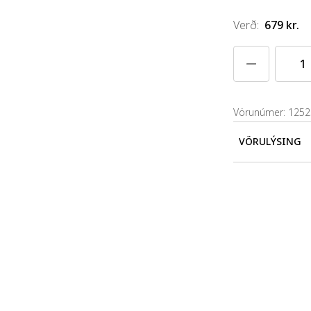
Verð
:
679 kr.
Vörunúmer: 125
VÖRULÝSING
Varan er 33x3