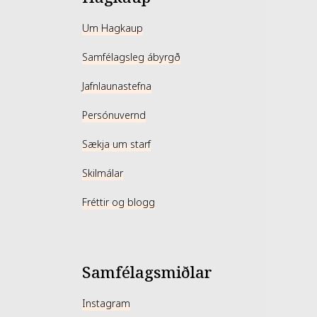
Um Hagkaup
Samfélagsleg ábyrgð
Jafnlaunastefna
Persónuvernd
Sækja um starf
Skilmálar
Fréttir og blogg
Samfélagsmiðlar
Instagram