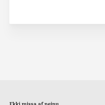
Ekki missa af neinu