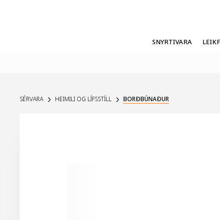
SNYRTIVARA
LEIK
SÉRVARA
HEIMILI OG LÍFSSTÍLL
BORÐBÚNAÐUR
UPPSELT Á VEF