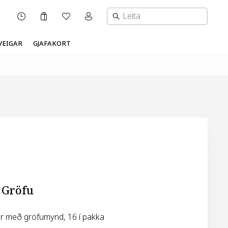
Karfa
Óskalisti
Mínar síður valmynd
OPNUNARTÍMI
VEIGAR
GJAFAKORT
 Gröfu
tur með gröfumynd, 16 í pakka