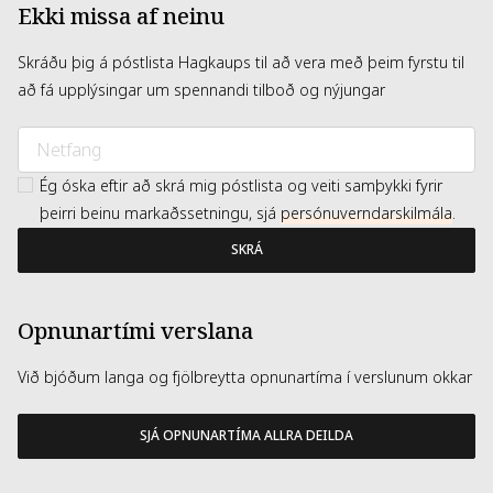
Ekki missa af neinu
Skráðu þig á póstlista Hagkaups til að vera með þeim fyrstu til
að fá upplýsingar um spennandi tilboð og nýjungar
Ég óska eftir að skrá mig póstlista og veiti samþykki fyrir
þeirri beinu markaðssetningu, sjá
persónuverndarskilmála
.
SKRÁ
Opnunartími verslana
Við bjóðum langa og fjölbreytta opnunartíma í verslunum okkar
SJÁ OPNUNARTÍMA ALLRA DEILDA