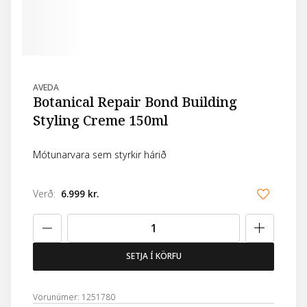
AVEDA
Botanical Repair Bond Building
Styling Creme 150ml
Mótunarvara sem styrkir hárið
Verð
:
6.999 kr.
SETJA Í KÖRFU
Vörunúmer: 1251780