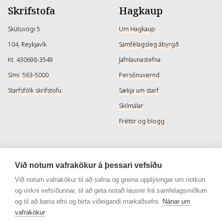
Skrifstofa
Hagkaup
Skútuvogi 5
Um Hagkaup
104, Reykjavík
Samfélagsleg ábyrgð
Kt. 430698-3549
Jafnlaunastefna
Sími: 563-5000
Persónuvernd
Starfsfólk skrifstofu
Sækja um starf
Skilmálar
Fréttir og blogg
Þjónusta
Samfélagsmiðlar
Við notum vafrakökur á þessari vefsíðu
Afhendingarmöguleikar
Instagram
Við notum vafrakökur til að safna og greina upplýsingar um notkun
og virkni vefsíðunnar, til að geta notað lausnir frá samfélagsmiðlum
Skilareglur
Instagram - Snyrtivara
og til að bæta efni og birta viðeigandi markaðsefni.
Nánar um
Algengar spurningar
Facebook
vafrakökur