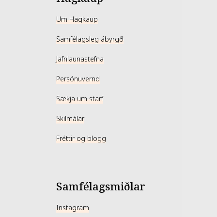
Um Hagkaup
Samfélagsleg ábyrgð
Jafnlaunastefna
Persónuvernd
Sækja um starf
Skilmálar
Fréttir og blogg
Samfélagsmiðlar
Instagram