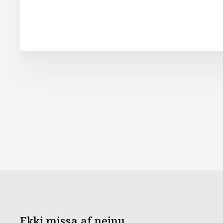
Ekki missa af neinu