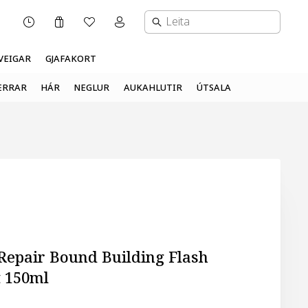
Karfa
Óskalisti
Mínar síður valmynd
OPNUNARTÍMI
VEIGAR
GJAFAKORT
ERRAR
HÁR
NEGLUR
AUKAHLUTIR
ÚTSALA
 Repair Bound Building Flash
 150ml