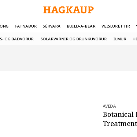
FÖNG
FATNAÐUR
SÉRVARA
BUILD-A-BEAR
VEISLURÉTTIR
S- OG BAÐVÖRUR
SÓLARVARNIR OG BRÚNKUVÖRUR
ILMUR
H
AVEDA
Botanical
Treatment