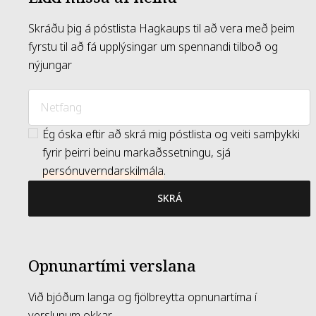
Skráðu þig á póstlista Hagkaups til að vera með þeim
fyrstu til að fá upplýsingar um spennandi tilboð og
nýjungar
Ég óska eftir að skrá mig póstlista og veiti samþykki
fyrir þeirri beinu markaðssetningu, sjá
persónuverndarskilmála
.
SKRÁ
Opnunartími verslana
Við bjóðum langa og fjölbreytta opnunartíma í
verslunum okkar