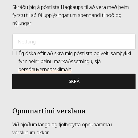
Skráðu þig á póstlista Hagkaups til að vera með þeim
fyrstu til að fá upplýsingar um spennandi tilboð og
nýjungar
Ég óska eftir að skrá mig póstlista og veiti samþykki
fyrir þeirri beinu markaðssetningu, sjá
persónuverndarskilmála
.
SKRÁ
Opnunartími verslana
Við bjóðum langa og fjölbreytta opnunartíma í
verslunum okkar