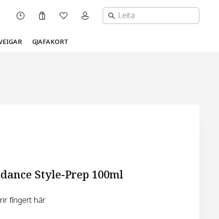
Karfa
Óskalisti
Mínar síður valmynd
OPNUNARTÍMI
VEIGAR
GJAFAKORT
dance Style-Prep 100ml
ir fíngert hár