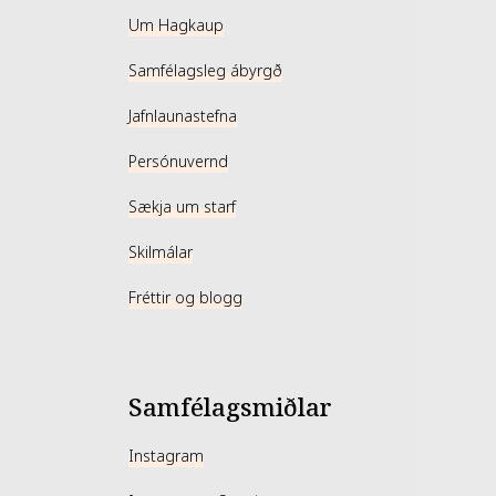
Um Hagkaup
Samfélagsleg ábyrgð
Jafnlaunastefna
Persónuvernd
Sækja um starf
Skilmálar
Fréttir og blogg
Samfélagsmiðlar
Instagram