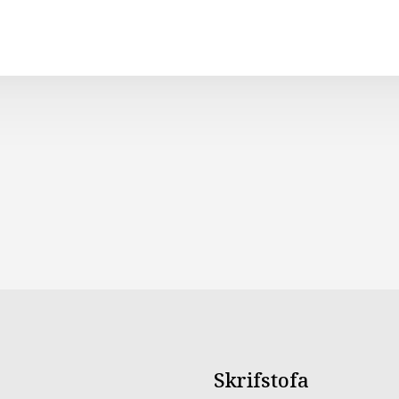
Helianthus Ann
(Rosemary) Lea
Hydrolyzed Ric
Distearyldimo
Stearamidopro
Starch Phospha
Cananga Odora
(Geranium) Flo
(Patchouli) Oil
Geranyl Acetate
Caryophyllene, 
Anethole, Benz
Benzoate, Lina
Phenoxyethano
<ILN54489>
Skrifstofa