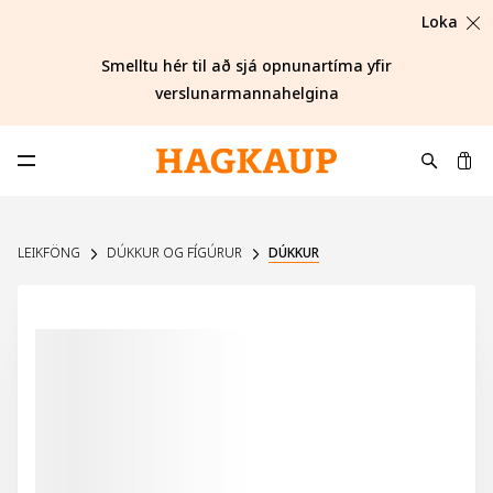
Loka
Smelltu hér til að sjá opnunartíma yfir
verslunarmannahelgina
K
Opna aðalvalmynd
LEIKFÖNG
DÚKKUR OG FÍGÚRUR
DÚKKUR