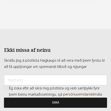
Ekki missa af neinu
Skráðu þig á póstlista Hagkaups til að vera með þeim fyrstu til
að fá upplýsingar um spennandi tilboð og nýjungar
Ég óska eftir að skrá mig póstlista og veiti samþykki fyrir
þeirri beinu markaðssetningu, sjá
persónuverndarskilmála
.
SKRÁ