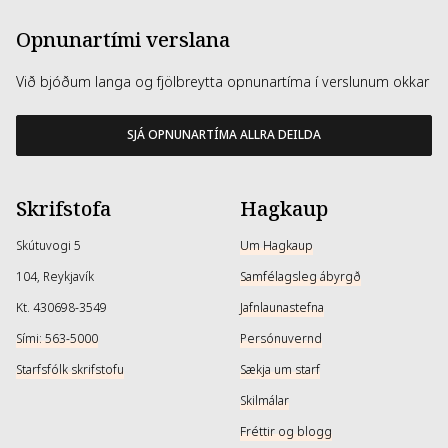
Opnunartími verslana
Við bjóðum langa og fjölbreytta opnunartíma í verslunum okkar
SJÁ OPNUNARTÍMA ALLRA DEILDA
Skrifstofa
Hagkaup
Skútuvogi 5
Um Hagkaup
104, Reykjavík
Samfélagsleg ábyrgð
Kt. 430698-3549
Jafnlaunastefna
Sími: 563-5000
Persónuvernd
Starfsfólk skrifstofu
Sækja um starf
Skilmálar
Fréttir og blogg