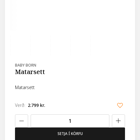
BABY BORN
Matarsett
Matarsett
Verð
:
2.799 kr.
SETJA Í KÖRFU