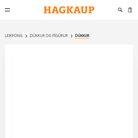
K
Opna aðalvalmynd
LEIKFÖNG
DÚKKUR OG FÍGÚRUR
DÚKKUR