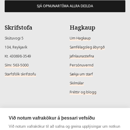
SJÁ OPNUNARTÍMA ALLRA DEILDA
Skrifstofa
Hagkaup
Skútuvogi 5
Um Hagkaup
104, Reykjavík
Samfélagsleg ábyrgð
Kt. 430698-3549
Jafnlaunastefna
Sími: 563-5000
Persónuvernd
Starfsfólk skrifstofu
Sækja um starf
Skilmálar
Fréttir og blogg
Þjónusta
Samfélagsmiðlar
Við notum vafrakökur á þessari vefsíðu
Afhendingarmöguleikar
Instagram
Við notum vafrakökur til að safna og greina upplýsingar um notkun