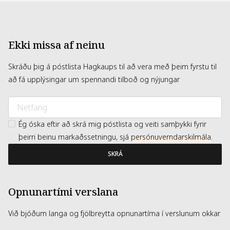
Ekki missa af neinu
Skráðu þig á póstlista Hagkaups til að vera með þeim fyrstu til
að fá upplýsingar um spennandi tilboð og nýjungar
Ég óska eftir að skrá mig póstlista og veiti samþykki fyrir
þeirri beinu markaðssetningu, sjá
persónuverndarskilmála
.
SKRÁ
Opnunartími verslana
Við bjóðum langa og fjölbreytta opnunartíma í verslunum okkar