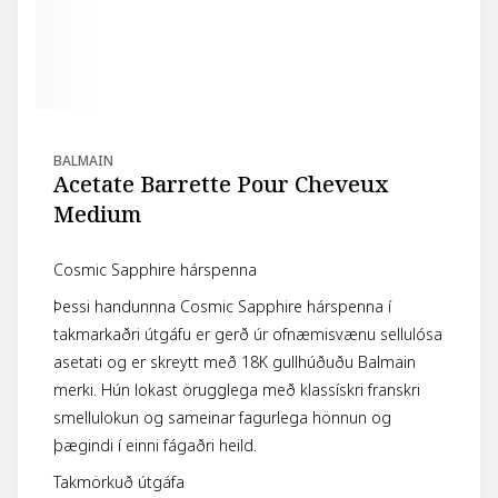
BALMAIN
Acetate Barrette Pour Cheveux
Medium
Cosmic Sapphire hárspenna
Þessi handunnna Cosmic Sapphire hárspenna í
takmarkaðri útgáfu er gerð úr ofnæmisvænu sellulósa
asetati og er skreytt með 18K gullhúðuðu Balmain
merki. Hún lokast örugglega með klassískri franskri
smellulokun og sameinar fagurlega hönnun og
þægindi í einni fágaðri heild.
Takmörkuð útgáfa