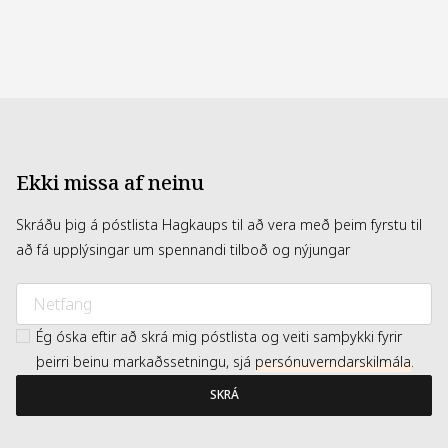
Takmörkuð útgáfa
Skrautmerki húðað með 18K gulli
Hentar öllum hárgerðum
Ekki missa af neinu
Skráðu þig á póstlista Hagkaups til að vera með þeim fyrstu til
að fá upplýsingar um spennandi tilboð og nýjungar
Ég óska eftir að skrá mig póstlista og veiti samþykki fyrir
þeirri beinu markaðssetningu, sjá
persónuverndarskilmála
.
SKRÁ