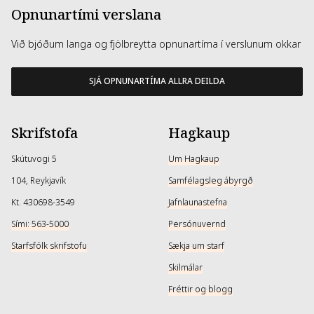
Opnunartími verslana
Við bjóðum langa og fjölbreytta opnunartíma í verslunum okkar
SJÁ OPNUNARTÍMA ALLRA DEILDA
Skrifstofa
Hagkaup
Skútuvogi 5
Um Hagkaup
104, Reykjavík
Samfélagsleg ábyrgð
Kt. 430698-3549
Jafnlaunastefna
Sími: 563-5000
Persónuvernd
Starfsfólk skrifstofu
Sækja um starf
Skilmálar
Fréttir og blogg