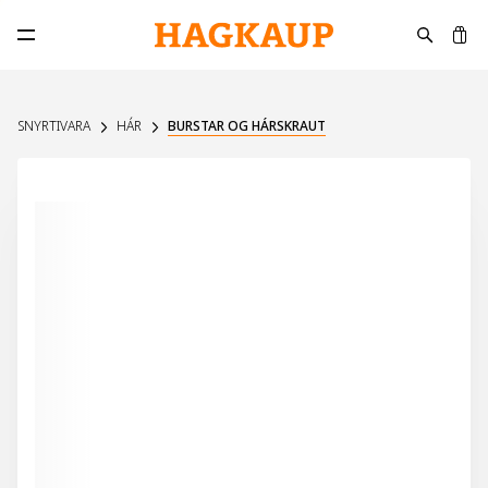
K
Opna aðalvalmynd
SNYRTIVARA
HÁR
BURSTAR OG HÁRSKRAUT