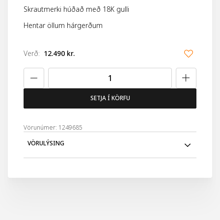
Skrautmerki húðað með 18K gulli
Hentar öllum hárgerðum
Verð
:
12.490 kr.
SETJA Í KÖRFU
Vörunúmer: 1249685
VÖRULÝSING
Cosmic Sapphire hárspenna
Þessi handunnna Cosmic Sapphire hárspenna í
takmarkaðri útgáfu er gerð úr ofnæmisvænu sellulósa
asetati og er skreytt með 18K gullhúðuðu Balmain merki.
Hún lokast örugglega með klassískri franskri smellulokun
og sameinar fagurlega hönnun og þægindi í einni fágaðri
heild.