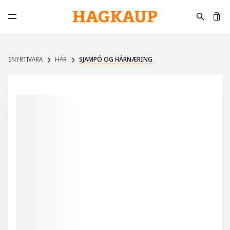
K
Opna aðalvalmynd
SNYRTIVARA
HÁR
SJAMPÓ OG HÁRNÆRING