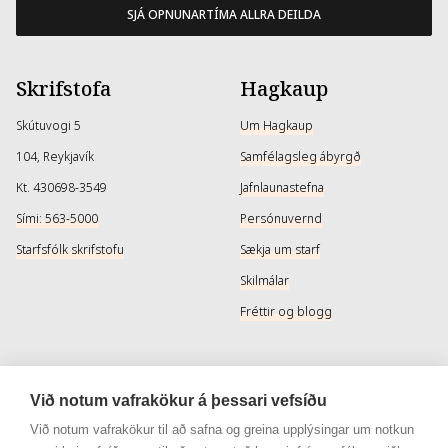
SJÁ OPNUNARTÍMA ALLRA DEILDA
Skrifstofa
Hagkaup
Skútuvogi 5
Um Hagkaup
104, Reykjavík
Samfélagsleg ábyrgð
Kt. 430698-3549
Jafnlaunastefna
Sími: 563-5000
Persónuvernd
Starfsfólk skrifstofu
Sækja um starf
Skilmálar
Fréttir og blogg
Þjónusta
Samfélagsmiðlar
Við notum vafrakökur á þessari vefsíðu
Afhendingarmöguleikar
Instagram
Við notum vafrakökur til að safna og greina upplýsingar um notkun