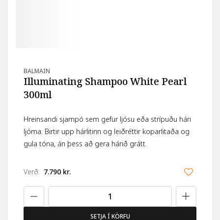
BALMAIN
Illuminating Shampoo White Pearl
300ml
Hreinsandi sjampó sem gefur ljósu eða strípuðu hári
ljóma. Birtir upp hárlitinn og leiðréttir koparlitaða og
gula tóna, án þess að gera hárið grátt.
Verð
:
7.790 kr.
SETJA Í KÖRFU