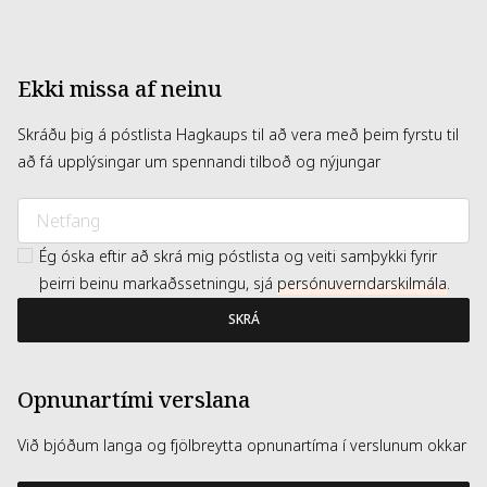
Ekki missa af neinu
Skráðu þig á póstlista Hagkaups til að vera með þeim fyrstu til
að fá upplýsingar um spennandi tilboð og nýjungar
Ég óska eftir að skrá mig póstlista og veiti samþykki fyrir
þeirri beinu markaðssetningu, sjá
persónuverndarskilmála
.
SKRÁ
Opnunartími verslana
Við bjóðum langa og fjölbreytta opnunartíma í verslunum okkar