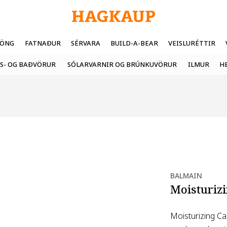
FÖNG
FATNAÐUR
SÉRVARA
BUILD-A-BEAR
VEISLURÉTTIR
S- OG BAÐVÖRUR
SÓLARVARNIR OG BRÚNKUVÖRUR
ILMUR
H
BALMAIN
Moisturizi
Moisturizing Ca