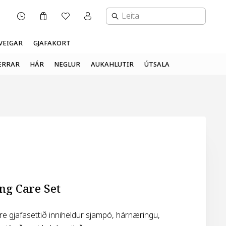
Karfa
Óskalisti
Mínar síður valmynd
OPNUNARTÍMI
VEIGAR
GJAFAKORT
ERRAR
HÁR
NEGLUR
AUKAHLUTIR
ÚTSALA
ng Care Set
re gjafasettið inniheldur sjampó, hárnæringu,