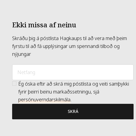
Ekki missa af neinu
Skráðu þig á póstlista Hagkaups til að vera með þeim
fyrstu til að fá upplýsingar um spennandi tilboð og
nýjungar
Ég óska eftir að skrá mig póstlista og veiti samþykki
fyrir þeirri beinu markaðssetningu, sjá
persónuverndarskilmála
.
SKRÁ