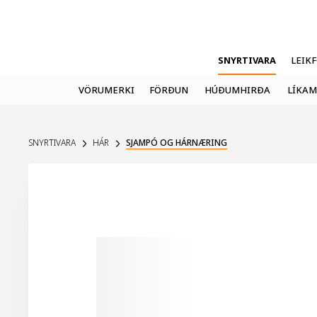
SNYRTIVARA
LEIK
VÖRUMERKI
FÖRÐUN
HÚÐUMHIRÐA
LÍKAM
SNYRTIVARA
HÁR
SJAMPÓ OG HÁRNÆRING