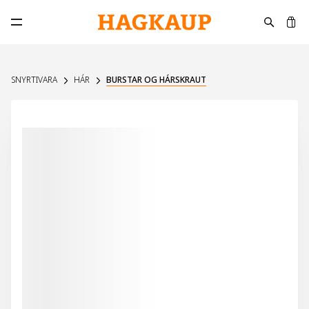
K
Opna aðalvalmynd
SNYRTIVARA
HÁR
BURSTAR OG HÁRSKRAUT