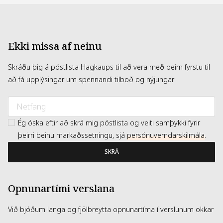
Ekki missa af neinu
Skráðu þig á póstlista Hagkaups til að vera með þeim fyrstu til
að fá upplýsingar um spennandi tilboð og nýjungar
Ég óska eftir að skrá mig póstlista og veiti samþykki fyrir
þeirri beinu markaðssetningu, sjá
persónuverndarskilmála
.
SKRÁ
Opnunartími verslana
Við bjóðum langa og fjölbreytta opnunartíma í verslunum okkar