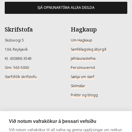
SJÁ OPNUNARTÍMA ALLRA DEILDA
Skrifstofa
Hagkaup
Skútuvogi 5
Um Hagkaup
104, Reykjavík
Samfélagsleg ábyrgð
Kt. 430698-3549
Jafnlaunastefna
Sími: 563-5000
Persónuvernd
Starfsfólk skrifstofu
Sækja um starf
Skilmálar
Fréttir og blogg
Þjónusta
Samfélagsmiðlar
Við notum vafrakökur á þessari vefsíðu
Afhendingarmöguleikar
Instagram
Við notum vafrakökur til að safna og greina upplýsingar um notkun