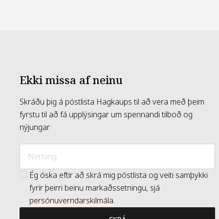
Ekki missa af neinu
Skráðu þig á póstlista Hagkaups til að vera með þeim
fyrstu til að fá upplýsingar um spennandi tilboð og
nýjungar
Ég óska eftir að skrá mig póstlista og veiti samþykki
fyrir þeirri beinu markaðssetningu, sjá
persónuverndarskilmála
.