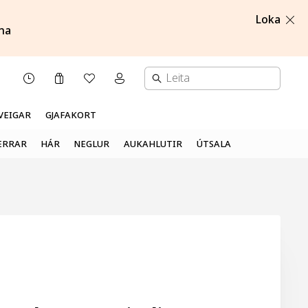
Loka
na
Karfa
Óskalisti
Mínar síður valmynd
OPNUNARTÍMI
VEIGAR
GJAFAKORT
ERRAR
HÁR
NEGLUR
AUKAHLUTIR
ÚTSALA