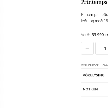
Printemps
Printemps Leðu
leðri og með 18
Verð
:
33.990 kr
Vörunúmer: 124
VÖRULÝSING
Printemps Leð
NOTKUN
og með 18 kar
vorsins með lát
Byrjaðu á 
notagildi og f