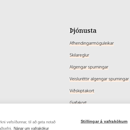
Þjónusta
Afhendingarmöguleikar
Skilareglur
Algengar spurningar
Veisluréttir algengar spurningar
Viðskiptakort
Gjafakort
Stillingar á vafrakökum
kni vefsíðunnar, til að geta notað
aðsefni.
Nánar um vafrakökur