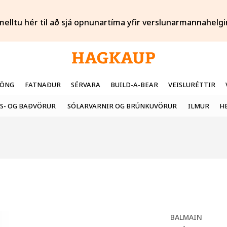
melltu hér til að sjá opnunartíma yfir verslunarmannahelgi
FÖNG
FATNAÐUR
SÉRVARA
BUILD-A-BEAR
VEISLURÉTTIR
S- OG BAÐVÖRUR
SÓLARVARNIR OG BRÚNKUVÖRUR
ILMUR
H
BALMAIN