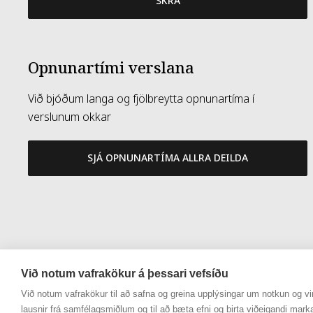
SKRÁ
Opnunartími verslana
Við bjóðum langa og fjölbreytta opnunartíma í
verslunum okkar
SJÁ OPNUNARTÍMA ALLRA DEILDA
Við notum vafrakökur á þessari vefsíðu
Við notum vafrakökur til að safna og greina upplýsingar um notkun og vir
lausnir frá samfélagsmiðlum og til að bæta efni og birta viðeigandi mark