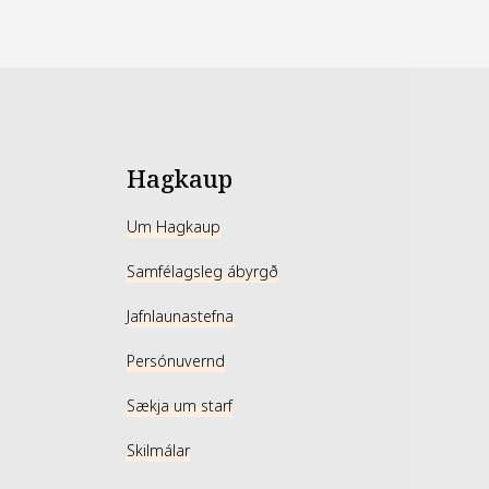
Hagkaup
Um Hagkaup
Samfélagsleg ábyrgð
Jafnlaunastefna
Persónuvernd
Sækja um starf
Skilmálar