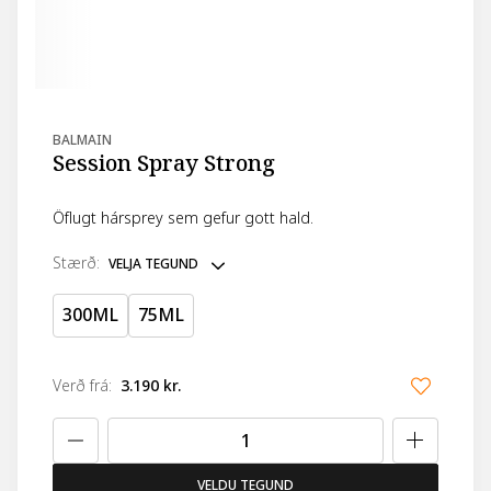
BALMAIN
Session Spray Strong
Öflugt hársprey sem gefur gott hald.
stærð
:
VELJA TEGUND
300ML
75ML
Verð frá
:
3.190 kr.
VELDU TEGUND