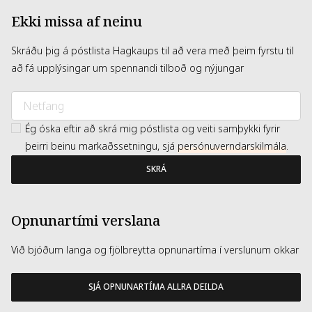
Ekki missa af neinu
Skráðu þig á póstlista Hagkaups til að vera með þeim fyrstu til
að fá upplýsingar um spennandi tilboð og nýjungar
Ég óska eftir að skrá mig póstlista og veiti samþykki fyrir
þeirri beinu markaðssetningu, sjá
persónuverndarskilmála
.
SKRÁ
Opnunartími verslana
Við bjóðum langa og fjölbreytta opnunartíma í verslunum okkar
SJÁ OPNUNARTÍMA ALLRA DEILDA