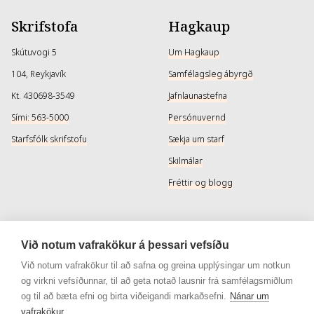
Skrifstofa
Hagkaup
Skútuvogi 5
Um Hagkaup
104, Reykjavík
Samfélagsleg ábyrgð
Kt. 430698-3549
Jafnlaunastefna
Sími: 563-5000
Persónuvernd
Starfsfólk skrifstofu
Sækja um starf
Skilmálar
Fréttir og blogg
Þjónusta
Samfélagsmiðlar
Við notum vafrakökur á þessari vefsíðu
Afhendingarmöguleikar
Instagram
Við notum vafrakökur til að safna og greina upplýsingar um notkun
og virkni vefsíðunnar, til að geta notað lausnir frá samfélagsmiðlum
Skilareglur
Instagram - Snyrtivara
og til að bæta efni og birta viðeigandi markaðsefni.
Nánar um
Algengar spurningar
Facebook
vafrakökur