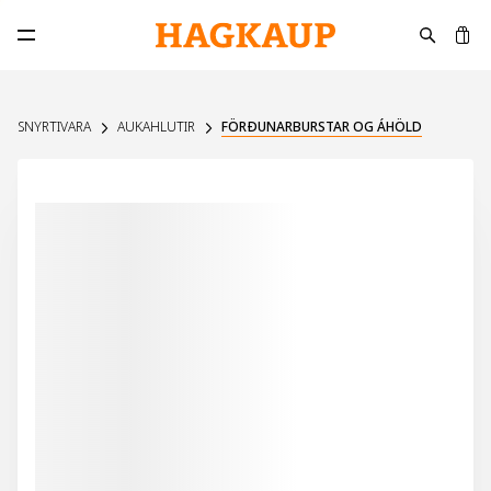
K
Opna aðalvalmynd
SNYRTIVARA
AUKAHLUTIR
FÖRÐUNARBURSTAR OG ÁHÖLD