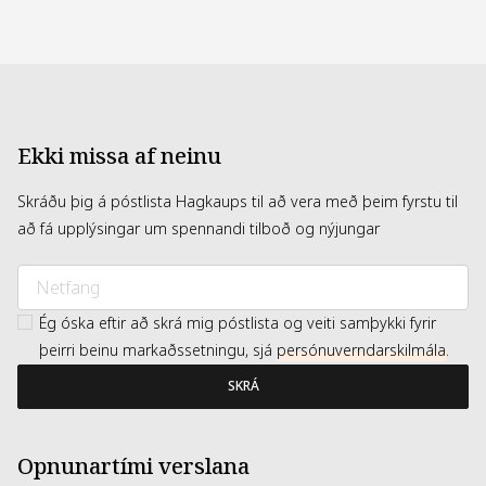
þornar.
Beautyblender er auðveldur í notkun, er eina
förðunarverkfærið sem vinnur í 360° á húðinni og gefur
því fullkomna áferð. Hann er fyrsti svampurinn til að gefa
Háskerpu áferð (High definition, HD) og hefur unnið yfir
13 sinnum til verðlauna fyrir Allure Best of Beauty Award
auk fjölda annarra verðlauna og umfjallana í tímaritum á
borð við Elle, Cosmopolitan og fleira.
Ekki missa af neinu
Skráðu þig á póstlista Hagkaups til að vera með þeim fyrstu til
að fá upplýsingar um spennandi tilboð og nýjungar
Ég óska eftir að skrá mig póstlista og veiti samþykki fyrir
þeirri beinu markaðssetningu, sjá
persónuverndarskilmála
.
SKRÁ
Opnunartími verslana