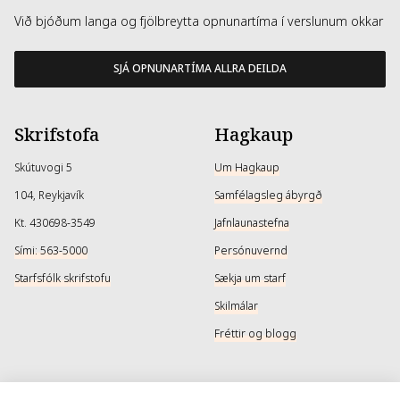
Við bjóðum langa og fjölbreytta opnunartíma í verslunum okkar
SJÁ OPNUNARTÍMA ALLRA DEILDA
Skrifstofa
Hagkaup
Skútuvogi 5
Um Hagkaup
104, Reykjavík
Samfélagsleg ábyrgð
Kt. 430698-3549
Jafnlaunastefna
Sími: 563-5000
Persónuvernd
Starfsfólk skrifstofu
Sækja um starf
Skilmálar
Fréttir og blogg