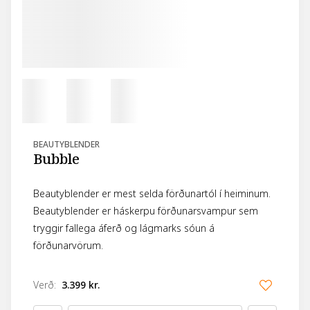
BEAUTYBLENDER
Bubble
Beautyblender er mest selda förðunartól í heiminum.
Beautyblender er háskerpu förðunarsvampur sem
tryggir fallega áferð og lágmarks sóun á
förðunarvörum.
Verð
:
3.399 kr.