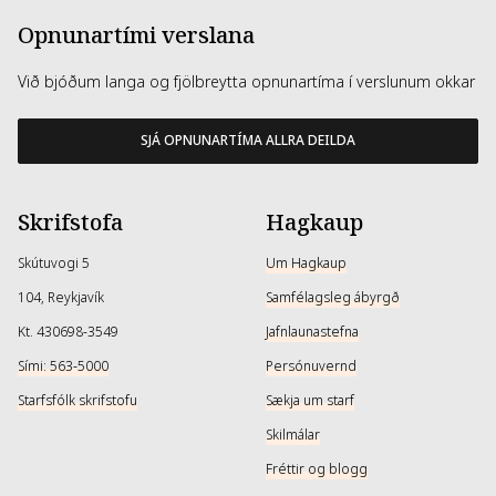
Opnunartími verslana
Við bjóðum langa og fjölbreytta opnunartíma í verslunum okkar
SJÁ OPNUNARTÍMA ALLRA DEILDA
Skrifstofa
Hagkaup
Skútuvogi 5
Um Hagkaup
104, Reykjavík
Samfélagsleg ábyrgð
Kt. 430698-3549
Jafnlaunastefna
Sími: 563-5000
Persónuvernd
Starfsfólk skrifstofu
Sækja um starf
Skilmálar
Fréttir og blogg