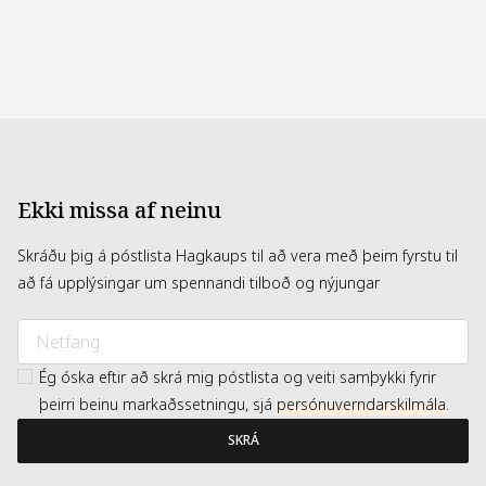
Ekki missa af neinu
Skráðu þig á póstlista Hagkaups til að vera með þeim fyrstu til
að fá upplýsingar um spennandi tilboð og nýjungar
Ég óska eftir að skrá mig póstlista og veiti samþykki fyrir
þeirri beinu markaðssetningu, sjá
persónuverndarskilmála
.
SKRÁ