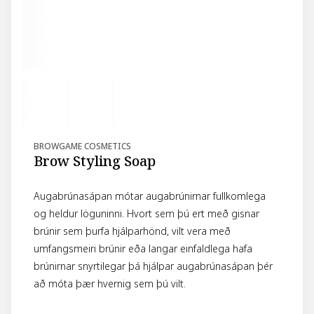
BROWGAME COSMETICS
Brow Styling Soap
Augabrúnasápan mótar augabrúnirnar fullkomlega
og heldur löguninni. Hvort sem þú ert með gisnar
brúnir sem þurfa hjálparhönd, vilt vera með
umfangsmeiri brúnir eða langar einfaldlega hafa
brúnirnar snyrtilegar þá hjálpar augabrúnasápan þér
að móta þær hvernig sem þú vilt.