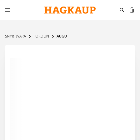
K
Opna aðalvalmynd
SNYRTIVARA
FÖRÐUN
AUGU