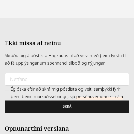
**Sjálfsmat 60 kvenna og karla eftir 4 vikur.
97% Töldu þurr húðsvæði minna gróf. 95% töldu almenn
gæði húðar betri. 93% töldu húðina sléttari og mýkri. 90%
töldu húðina hreinni. 90% töldu húðina meira ljómandi.
***Sjálfsmat 60 kvenna eftir 4 vikur.
Ekki missa af neinu
Skráðu þig á póstlista Hagkaups til að vera með þeim fyrstu til
að fá upplýsingar um spennandi tilboð og nýjungar
Ég óska eftir að skrá mig póstlista og veiti samþykki fyrir
þeirri beinu markaðssetningu, sjá
persónuverndarskilmála
.
SKRÁ
Opnunartími verslana