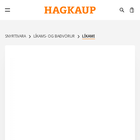
K
Opna aðalvalmynd
SNYRTIVARA
LÍKAMS- OG BAÐVÖRUR
LÍKAMI