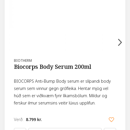
BIOTHERM
Biocorps Body Serum 200ml
BIOCORPS Anti-Bump Body serum er slípandi body
serum sem vinnur gegn grófleika. Hentar mjög vel
húð sem er viðkvæm fyrir líkamsbólum. Mildur og
ferskur ilmur serumsins veitir lúxus upplifun.
Verð
:
8.799 kr.