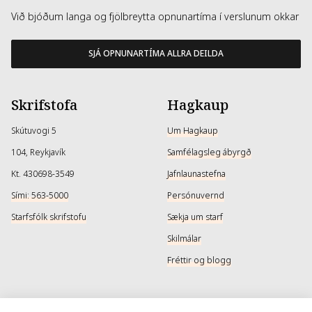
Við bjóðum langa og fjölbreytta opnunartíma í verslunum okkar
SJÁ OPNUNARTÍMA ALLRA DEILDA
Skrifstofa
Hagkaup
Skútuvogi 5
Um Hagkaup
104, Reykjavík
Samfélagsleg ábyrgð
Kt. 430698-3549
Jafnlaunastefna
Sími: 563-5000
Persónuvernd
Starfsfólk skrifstofu
Sækja um starf
Skilmálar
Fréttir og blogg