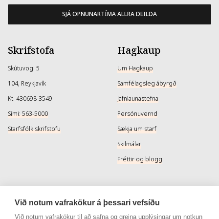
SJÁ OPNUNARTÍMA ALLRA DEILDA
Skrifstofa
Hagkaup
Skútuvogi 5
Um Hagkaup
104, Reykjavík
Samfélagsleg ábyrgð
Kt. 430698-3549
Jafnlaunastefna
Sími: 563-5000
Persónuvernd
Starfsfólk skrifstofu
Sækja um starf
Skilmálar
Fréttir og blogg
Þjónusta
Samfélagsmiðlar
Við notum vafrakökur á þessari vefsíðu
Afhendingarmöguleikar
Instagram
Við notum vafrakökur til að safna og greina upplýsingar um notkun