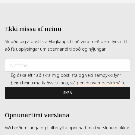
GUM BUTYROSPERMUM PARKII BUTTER / SHEA BUTTER
MYRISTIC ACID VITREOSCILLA FERMENT CITRIC ACID (F.I.L.
N286912/1). The product ingredients list may be updated
from time to time. Always read the ingredient list on the
pack of the purchased product.
Ekki missa af neinu
Skráðu þig á póstlista Hagkaups til að vera með þeim fyrstu til
að fá upplýsingar um spennandi tilboð og nýjungar
Ég óska eftir að skrá mig póstlista og veiti samþykki fyrir
þeirri beinu markaðssetningu, sjá
persónuverndarskilmála
.
SKRÁ
Opnunartími verslana
Við bjóðum langa og fjölbreytta opnunartíma í verslunum okkar