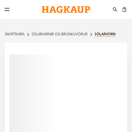
K
Opna aðalvalmynd
SNYRTIVARA
SÓLARVARNIR OG BRÚNKUVÖRUR
SÓLARVÖRN