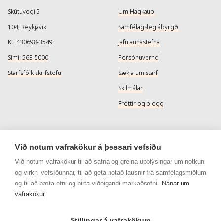
Skútuvogi 5
Um Hagkaup
104, Reykjavík
Samfélagsleg ábyrgð
Kt. 430698-3549
Jafnlaunastefna
Sími: 563-5000
Persónuvernd
Starfsfólk skrifstofu
Sækja um starf
Skilmálar
Fréttir og blogg
Þjónusta
Samfélagsmiðlar
Við notum vafrakökur á þessari vefsíðu
Afhendingarmöguleikar
Instagram
Við notum vafrakökur til að safna og greina upplýsingar um notkun
og virkni vefsíðunnar, til að geta notað lausnir frá samfélagsmiðlum
Skilareglur
Instagram - Snyrtivara
og til að bæta efni og birta viðeigandi markaðsefni.
Nánar um
Algengar spurningar
Facebook
vafrakökur
Veisluréttir algengar spurningar
Facebook - Snyrtivara
Stillingar á vafrakökum