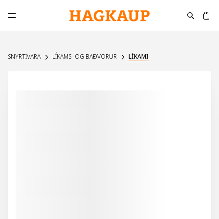
K
Opna aðalvalmynd
SNYRTIVARA
LÍKAMS- OG BAÐVÖRUR
LÍKAMI