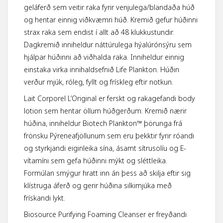
geláferð sem veitir raka fyrir venjulega/blandaða húð
og hentar einnig viðkvæmri húð. Kremið gefur húðinni
strax raka sem endist í allt að 48 klukkustundir.
Dagkremið inniheldur náttúrulega hýalúrónsýru sem
hjálpar húðinni að viðhalda raka. Inniheldur einnig
einstaka virka innihaldsefnið Life Plankton. Húðin
verður mjúk, róleg, fyllt og frískleg eftir notkun.
Lait Corporel L’Original er ferskt og rakagefandi body
lotion sem hentar öllum húðgerðum. Kremið nærir
húðina, inniheldur Biotech Plankton™ þörunga frá
frönsku Pýreneafjöllunum sem eru þekktir fyrir róandi
og styrkjandi eiginleika sína, ásamt sítrusolíu og E-
vítamíni sem gefa húðinni mýkt og sléttleika.
Formúlan smýgur hratt inn án þess að skilja eftir sig
klístruga áferð og gerir húðina silkimjúka með
frískandi lykt.
Biosource Purifying Foaming Cleanser er freyðandi