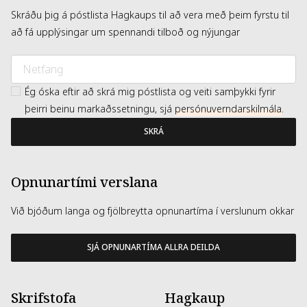
Skráðu þig á póstlista Hagkaups til að vera með þeim fyrstu til
að fá upplýsingar um spennandi tilboð og nýjungar
Ég óska eftir að skrá mig póstlista og veiti samþykki fyrir
þeirri beinu markaðssetningu, sjá
persónuverndarskilmála
.
SKRÁ
Opnunartími verslana
Við bjóðum langa og fjölbreytta opnunartíma í verslunum okkar
SJÁ OPNUNARTÍMA ALLRA DEILDA
Skrifstofa
Hagkaup