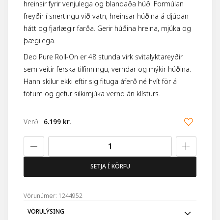
hreinsir fyrir venjulega og blandaða húð. Formúlan
freyðir í snertingu við vatn, hreinsar húðina á djúpan
hátt og fjarlægir farða. Gerir húðina hreina, mjúka og
þægilega.
Deo Pure Roll-On er 48 stunda virk svitalyktareyðir
sem veitir ferska tilfinningu, verndar og mýkir húðina.
Hann skilur ekki eftir sig fituga áferð né hvít för á
fötum og gefur silkimjúka vernd án klísturs.
Verð
:
6.199 kr.
SETJA Í KÖRFU
Vörunúmer: 1244952
VÖRULÝSING