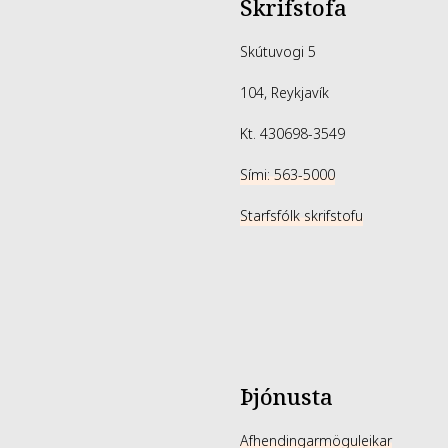
Skrifstofa
Skútuvogi 5
104, Reykjavík
Kt. 430698-3549
Sími: 563-5000
Starfsfólk skrifstofu
Þjónusta
Afhendingarmöguleikar