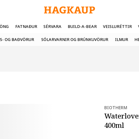
FÖNG
FATNAÐUR
SÉRVARA
BUILD-A-BEAR
VEISLURÉTTIR
S- OG BAÐVÖRUR
SÓLARVARNIR OG BRÚNKUVÖRUR
ILMUR
H
BIOTHERM
Waterlove
400ml