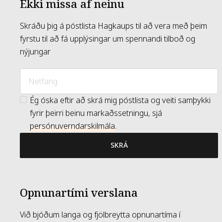
Ekki missa af neinu
Skráðu þig á póstlista Hagkaups til að vera með þeim
fyrstu til að fá upplýsingar um spennandi tilboð og
nýjungar
Ég óska eftir að skrá mig póstlista og veiti samþykki
fyrir þeirri beinu markaðssetningu, sjá
persónuverndarskilmála
.
SKRÁ
Opnunartími verslana
Við bjóðum langa og fjölbreytta opnunartíma í