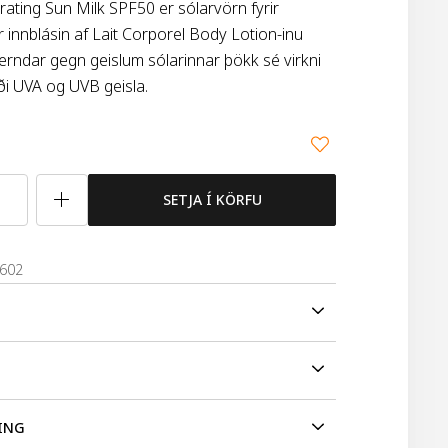
ating Sun Milk SPF50 er sólarvörn fyrir
 innblásin af Lait Corporel Body Lotion-inu
erndar gegn geislum sólarinnar þökk sé virkni
i UVA og UVB geisla.
SETJA Í KÖRFU
2602
rating Sun Milk SPF50 er sólarvörn fyrir líkamann
in af Lait Corporel Body Lotion-inu okkar. Kremið
eislum sólarinnar þökk sé virkni sem gleypir bæði
nina á húð áður en hún kemst í snertingu við sól.
ING
isla.