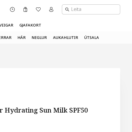
Karfa
Óskalisti
Mínar síður valmynd
OPNUNARTÍMI
VEIGAR
GJAFAKORT
ERRAR
HÁR
NEGLUR
AUKAHLUTIR
ÚTSALA
r Hydrating Sun Milk SPF50