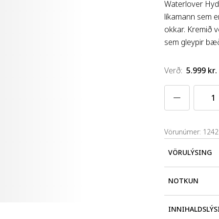
Waterlover Hydr
líkamann sem er
okkar. Kremið v
sem gleypir bæð
Verð
:
5.999 kr.
Vörunúmer: 124
VÖRULÝSING
Waterlover Hyd
NOTKUN
sem er innblás
verndar gegn g
Berðu sólarvör
INNIHALDSLÝS
UVA og UVB ge