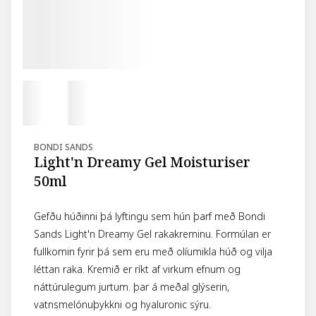
BONDI SANDS
Light'n Dreamy Gel Moisturiser
50ml
Gefðu húðinni þá lyftingu sem hún þarf með Bondi
Sands Light'n Dreamy Gel rakakreminu. Formúlan er
fullkomin fyrir þá sem eru með olíumikla húð og vilja
léttan raka. Kremið er ríkt af virkum efnum og
náttúrulegum jurtum. þar á meðal glýserin,
vatnsmelónuþykkni og hyaluronic sýru.