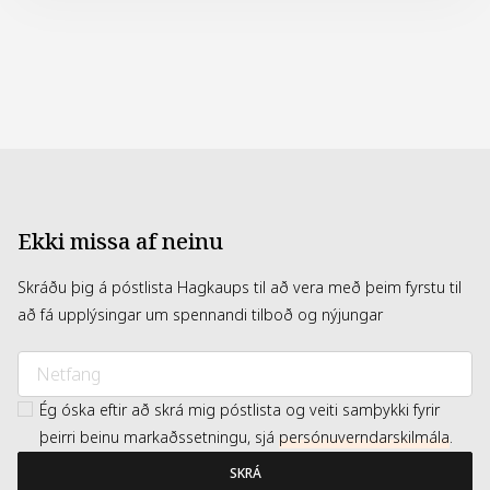
LESSONIA CORRUGATA LEAF EXTRACT, CITRULLUS LANATUS
(WATERMELON) FRUIT JUICE, ALOE BARBADENSIS LEAF
JUICE POWDER, SODIUM HYALURONATE (HYALURONIC
ACID), SODIUM BENZOATE, CITRIC ACID, POTASSIUM
SORBATE.
Ekki missa af neinu
Skráðu þig á póstlista Hagkaups til að vera með þeim fyrstu til
að fá upplýsingar um spennandi tilboð og nýjungar
Ég óska eftir að skrá mig póstlista og veiti samþykki fyrir
þeirri beinu markaðssetningu, sjá
persónuverndarskilmála
.
SKRÁ