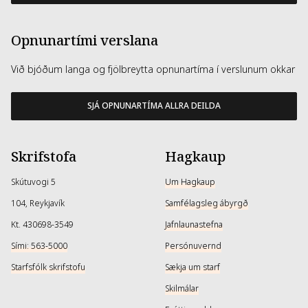
Opnunartími verslana
Við bjóðum langa og fjölbreytta opnunartíma í verslunum okkar
SJÁ OPNUNARTÍMA ALLRA DEILDA
Skrifstofa
Hagkaup
Skútuvogi 5
Um Hagkaup
104, Reykjavík
Samfélagsleg ábyrgð
Kt. 430698-3549
Jafnlaunastefna
Sími: 563-5000
Persónuvernd
Starfsfólk skrifstofu
Sækja um starf
Skilmálar