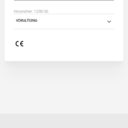
Vörunúmer: 1238130
VÖRULÝSING
Svört stígvél í bangsa stærð sem líta flott út með hvaða
búningi sem er.