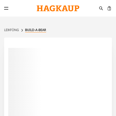
K
Opna aðalvalmynd
LEIKFÖNG
BUILD-A-BEAR