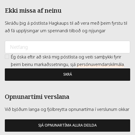
Ekki missa af neinu
Skráðu þig á póstlista Hagkaups til að vera með þeim fyrstu til
að fá upplýsingar um spennandi tilboð og nýjungar
Ég óska eftir að skrá mig póstlista og veiti samþykki fyrir
þeirri beinu markaðssetningu, sjá
persónuverndarskilmála
.
SKRÁ
Opnunartími verslana
Við bjóðum langa og fjölbreytta opnunartíma í verslunum okkar
SJÁ OPNUNARTÍMA ALLRA DEILDA