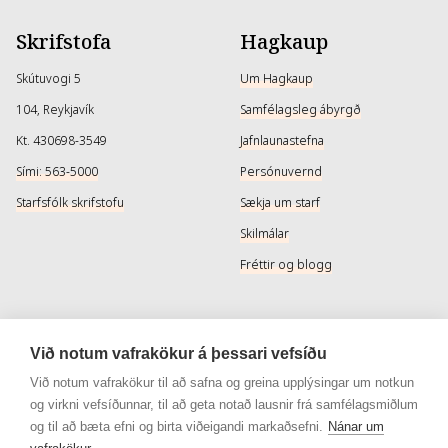
Skrifstofa
Hagkaup
Skútuvogi 5
Um Hagkaup
104, Reykjavík
Samfélagsleg ábyrgð
Kt. 430698-3549
Jafnlaunastefna
Sími: 563-5000
Persónuvernd
Starfsfólk skrifstofu
Sækja um starf
Skilmálar
Fréttir og blogg
Þjónusta
Samfélagsmiðlar
Við notum vafrakökur á þessari vefsíðu
Afhendingarmöguleikar
Instagram
Við notum vafrakökur til að safna og greina upplýsingar um notkun
og virkni vefsíðunnar, til að geta notað lausnir frá samfélagsmiðlum
Skilareglur
Instagram - Snyrtivara
og til að bæta efni og birta viðeigandi markaðsefni.
Nánar um
Algengar spurningar
Facebook