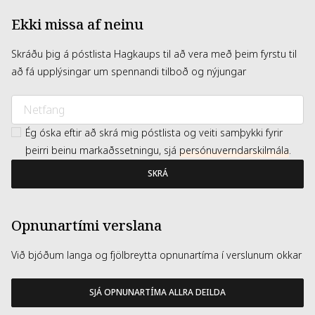
Ekki missa af neinu
Skráðu þig á póstlista Hagkaups til að vera með þeim fyrstu til
að fá upplýsingar um spennandi tilboð og nýjungar
Ég óska eftir að skrá mig póstlista og veiti samþykki fyrir
þeirri beinu markaðssetningu, sjá
persónuverndarskilmála
.
SKRÁ
Opnunartími verslana
Við bjóðum langa og fjölbreytta opnunartíma í verslunum okkar
SJÁ OPNUNARTÍMA ALLRA DEILDA