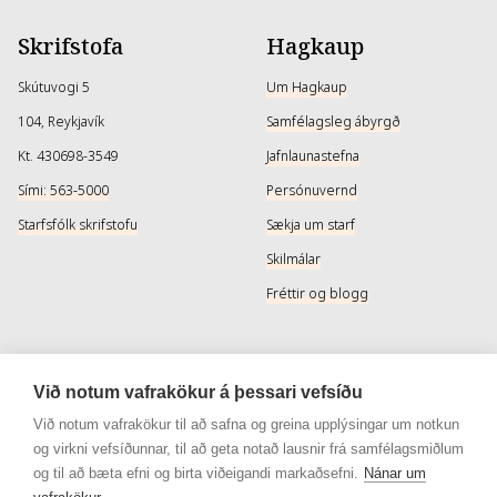
Skrifstofa
Hagkaup
Skútuvogi 5
Um Hagkaup
104, Reykjavík
Samfélagsleg ábyrgð
Kt. 430698-3549
Jafnlaunastefna
Sími: 563-5000
Persónuvernd
Starfsfólk skrifstofu
Sækja um starf
Skilmálar
Fréttir og blogg
Þjónusta
Samfélagsmiðlar
Við notum vafrakökur á þessari vefsíðu
Afhendingarmöguleikar
Instagram
Við notum vafrakökur til að safna og greina upplýsingar um notkun
og virkni vefsíðunnar, til að geta notað lausnir frá samfélagsmiðlum
Skilareglur
Instagram - Snyrtivara
og til að bæta efni og birta viðeigandi markaðsefni.
Nánar um
Algengar spurningar
Facebook