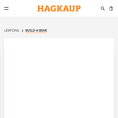
K
Opna aðalvalmynd
LEIKFÖNG
BUILD-A-BEAR