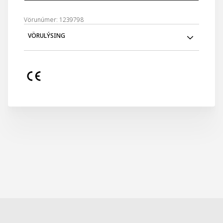
Vörunúmer: 1239798
VÖRULÝSING
Blásum á kertin á kökunni! Þessi sérstaka bláa bollakaka er
ljúffengur fylgihlutur fyrir hvaða bangsa sem er.