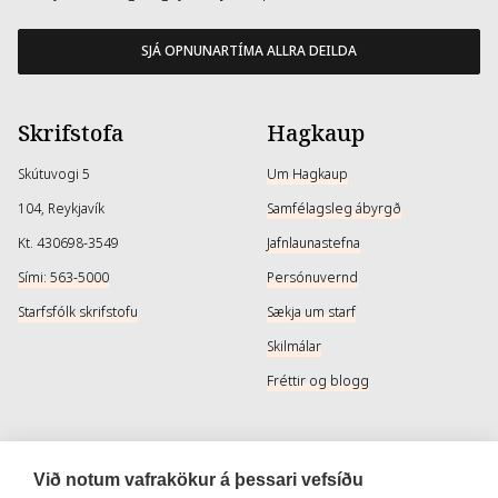
SJÁ OPNUNARTÍMA ALLRA DEILDA
Skrifstofa
Hagkaup
Skútuvogi 5
Um Hagkaup
104, Reykjavík
Samfélagsleg ábyrgð
Kt. 430698-3549
Jafnlaunastefna
Sími: 563-5000
Persónuvernd
Starfsfólk skrifstofu
Sækja um starf
Skilmálar
Fréttir og blogg
Þjónusta
Samfélagsmiðlar
Við notum vafrakökur á þessari vefsíðu