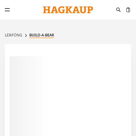
K
Opna aðalvalmynd
LEIKFÖNG
BUILD-A-BEAR