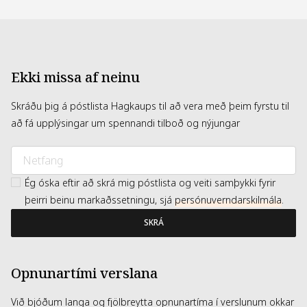
Ekki missa af neinu
Skráðu þig á póstlista Hagkaups til að vera með þeim fyrstu til
að fá upplýsingar um spennandi tilboð og nýjungar
Ég óska eftir að skrá mig póstlista og veiti samþykki fyrir
þeirri beinu markaðssetningu, sjá
persónuverndarskilmála
.
SKRÁ
Opnunartími verslana
Við bjóðum langa og fjölbreytta opnunartíma í verslunum okkar