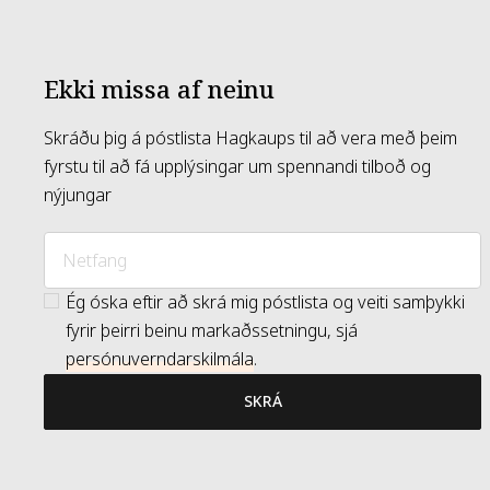
Ekki missa af neinu
Skráðu þig á póstlista Hagkaups til að vera með þeim
fyrstu til að fá upplýsingar um spennandi tilboð og
nýjungar
Ég óska eftir að skrá mig póstlista og veiti samþykki
fyrir þeirri beinu markaðssetningu, sjá
persónuverndarskilmála
.
SKRÁ