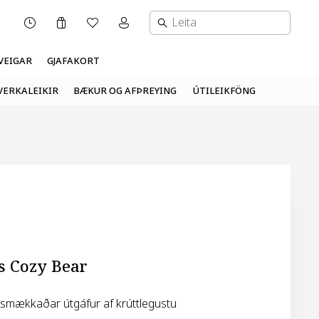
Karfa
Óskalisti
Mínar síður valmynd
OPNUNARTÍMI
VEIGAR
GJAFAKORT
VERKALEIKIR
BÆKUR OG AFÞREYING
ÚTILEIKFÖNG
s Cozy Bear
 smækkaðar útgáfur af krúttlegustu