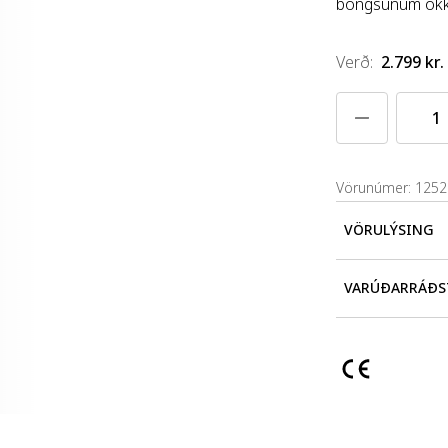
böngsunum okk
Verð
:
2.799 kr.
Vörunúmer: 125
VÖRULÝSING
Mini Beans er
VARÚÐARRÁÐS
okkar. Allir Mi
Hæfir ekki bör