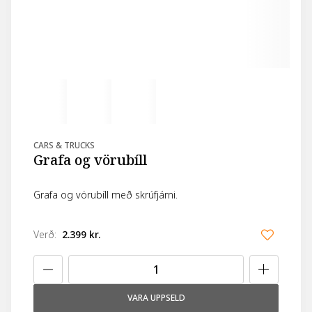
CARS & TRUCKS
Grafa og vörubíll
Grafa og vörubíll með skrúfjárni.
Verð
:
2.399 kr.
VARA UPPSELD