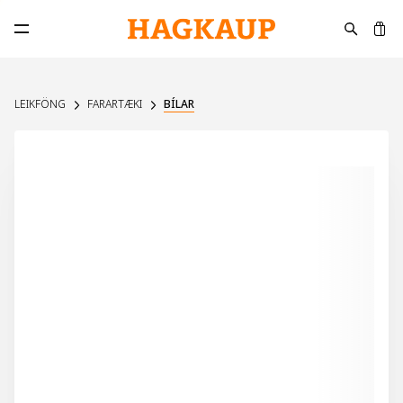
K
Opna aðalvalmynd
LEIKFÖNG
FARARTÆKI
BÍLAR
UPPSELT Á VEF