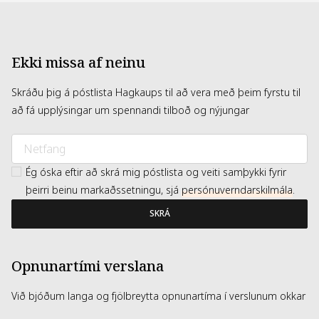
Ekki missa af neinu
Skráðu þig á póstlista Hagkaups til að vera með þeim fyrstu til
að fá upplýsingar um spennandi tilboð og nýjungar
Ég óska eftir að skrá mig póstlista og veiti samþykki fyrir
þeirri beinu markaðssetningu, sjá
persónuverndarskilmála
.
SKRÁ
Opnunartími verslana
Við bjóðum langa og fjölbreytta opnunartíma í verslunum okkar