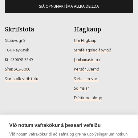
SJÁ OPNUNARTÍMA ALLRA DEILDA
Skrifstofa
Hagkaup
Skútuvogi 5
Um Hagkaup
104, Reykjavík
Samfélagsleg ábyrgð
Kt. 430698-3549
Jafnlaunastefna
Sími: 563-5000
Persónuvernd
Starfsfólk skrifstofu
Sækja um starf
Skilmálar
Fréttir og blogg
Þjónusta
Samfélagsmiðlar
Við notum vafrakökur á þessari vefsíðu
Afhendingarmöguleikar
Instagram
Við notum vafrakökur til að safna og greina upplýsingar um notkun