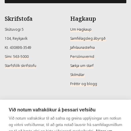
Skrifstofa
Hagkaup
Skútuvogi 5
Um Hagkaup
104, Reykjavík
Samfélagsleg ábyrgð
Kt. 430698-3549
Jafnlaunastefna
Sími: 563-5000
Persónuvernd
Starfsfólk skrifstofu
Sækja um starf
Skilmálar
Fréttir og blogg
Þjónusta
Samfélagsmiðlar
Við notum vafrakökur á þessari vefsíðu
Afhendingarmöguleikar
Instagram
Við notum vafrakökur til að safna og greina upplýsingar um notkun
og virkni vefsíðunnar, til að geta notað lausnir frá samfélagsmiðlum
Skilareglur
Instagram - Snyrtivara