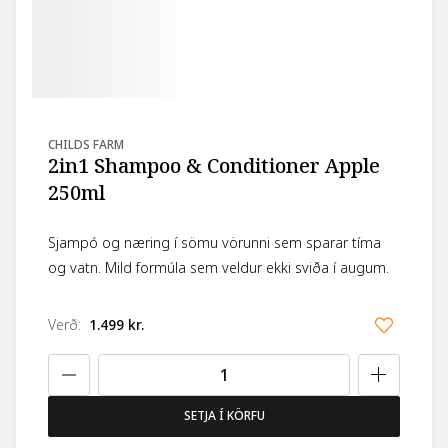
CHILDS FARM
2in1 Shampoo & Conditioner Apple
250ml
Sjampó og næring í sömu vörunni sem sparar tíma
og vatn. Mild formúla sem veldur ekki sviða í augum.
Verð
:
1.499 kr.
SETJA Í KÖRFU