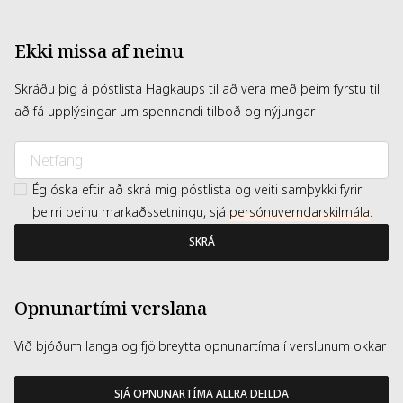
Ekki missa af neinu
Skráðu þig á póstlista Hagkaups til að vera með þeim fyrstu til
að fá upplýsingar um spennandi tilboð og nýjungar
Ég óska eftir að skrá mig póstlista og veiti samþykki fyrir
þeirri beinu markaðssetningu, sjá
persónuverndarskilmála
.
SKRÁ
Opnunartími verslana
Við bjóðum langa og fjölbreytta opnunartíma í verslunum okkar
SJÁ OPNUNARTÍMA ALLRA DEILDA