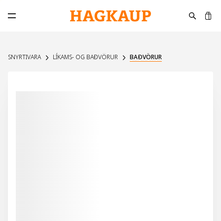
K
Opna aðalvalmynd
SNYRTIVARA
LÍKAMS- OG BAÐVÖRUR
BAÐVÖRUR