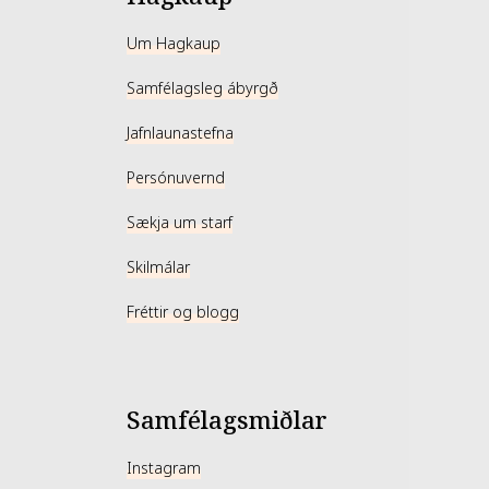
Um Hagkaup
Samfélagsleg ábyrgð
Jafnlaunastefna
Persónuvernd
Sækja um starf
Skilmálar
Fréttir og blogg
Samfélagsmiðlar
Instagram