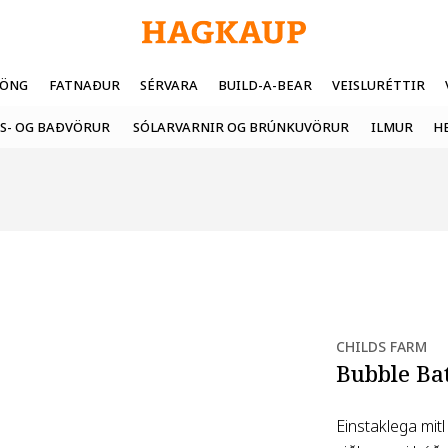
FÖNG
FATNAÐUR
SÉRVARA
BUILD-A-BEAR
VEISLURÉTTIR
S- OG BAÐVÖRUR
SÓLARVARNIR OG BRÚNKUVÖRUR
ILMUR
H
CHILDS FARM
Bubble Ba
Einstaklega mit