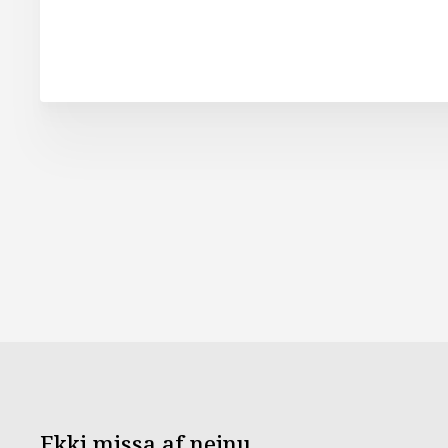
Ekki missa af neinu