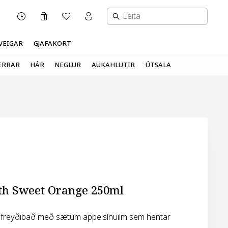
Karfa
Óskalisti
Mínar síður valmynd
OPNUNARTÍMI
VEIGAR
GJAFAKORT
ERRAR
HÁR
NEGLUR
AUKAHLUTIR
ÚTSALA
th Sweet Orange 250ml
l freyðibað með sætum appelsínuilm sem hentar