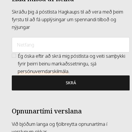
Skráðu þig á póstlista Hagkaups til að vera með þeim
fyrstu til að fá upplýsingar um spennandi tilboð og
nýjungar
Ég óska eftir að skrá mig póstlista og veiti samþykki
fyrir þeirri beinu markaðssetningu, sjá
persónuverndarskilmála
.
SKRÁ
Opnunartími verslana
Við bjóðum langa og fjölbreytta opnunartíma í
verslunum okkar